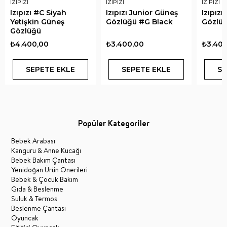
IZIPIZI
IZIPIZI
IZIPIZI
Izıpızı #C Siyah
Izıpızı Junior Güneş
Izıpız
Yetişkin Güneş
Gözlüğü #G Black
Gözlüğ
Gözlüğü
₺4.400,00
₺3.400,00
₺3.400
SEPETE EKLE
SEPETE EKLE
SE
Popüler Kategoriler
Bebek Arabası
Kanguru & Anne Kucağı
Bebek Bakım Çantası
Yenidoğan Ürün Önerileri
Bebek & Çocuk Bakım
Gıda & Beslenme
Suluk & Termos
Beslenme Çantası
Oyuncak