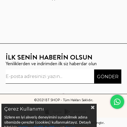
İLK SENİN HABERİN OLSUN
Yeniliklerden ve indirimden ilk siz haberdar olun
GÖNDER
©2021 BT SHOP - Tüm Hakları Saklıdır.
Çerez Kullanımı
Apple
Android
Sizlere en iyi alıveriş deneyimini sunabilmek adına
Bu sitenin kurulumu
Keyo Digital
tarafından yapılmıştır.
sitemizde çerezler (cookies) kullanmaktayız.
Detaylı