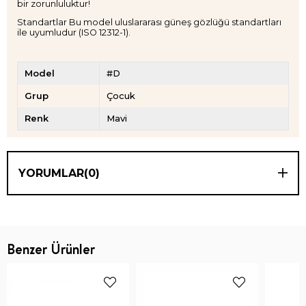
bir zorunluluktur!
Standartlar Bu model uluslararası güneş gözlüğü standartları
ile uyumludur (ISO 12312-1).
Model
#D
Grup
Çocuk
Renk
Mavi
YORUMLAR
(0)
Benzer Ürünler