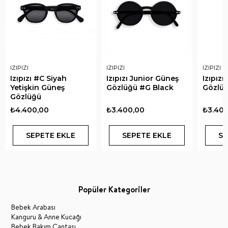
IZIPIZI
IZIPIZI
IZIPIZI
Izıpızı #C Siyah
Izıpızı Junior Güneş
Izıpız
Yetişkin Güneş
Gözlüğü #G Black
Gözlüğ
Gözlüğü
₺4.400,00
₺3.400,00
₺3.400
SEPETE EKLE
SEPETE EKLE
SE
Popüler Kategoriler
Bebek Arabası
Kanguru & Anne Kucağı
Bebek Bakım Çantası