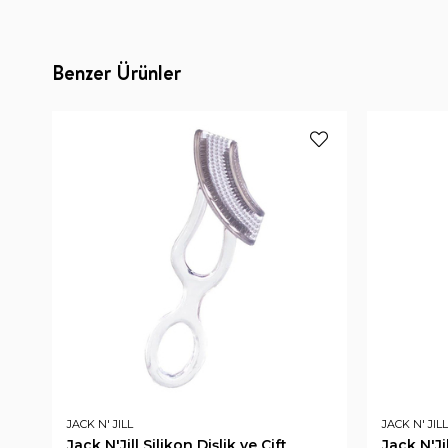
Benzer Ürünler
JACK N' JILL
JACK N' JILL
Jack N'Jill Silikon Dişlik ve Çift
Jack N'Ji