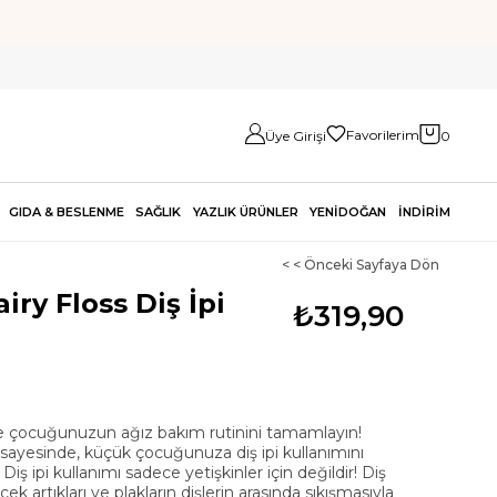
Favorilerim
Üye Girişi
0
GIDA & BESLENME
SAĞLIK
YAZLIK ÜRÜNLER
YENİDOĞAN
İNDİRİM
< < Önceki Sayfaya Dön
airy Floss Diş İpi
₺319,90
s ile çocuğunuzun ağız bakım rutinini tamamlayın!
ı sayesinde, küçük çocuğunuza diş ipi kullanımını
 Diş ipi kullanımı sadece yetişkinler için değildir! Diş
cek artıkları ve plakların dişlerin arasında sıkışmasıyla