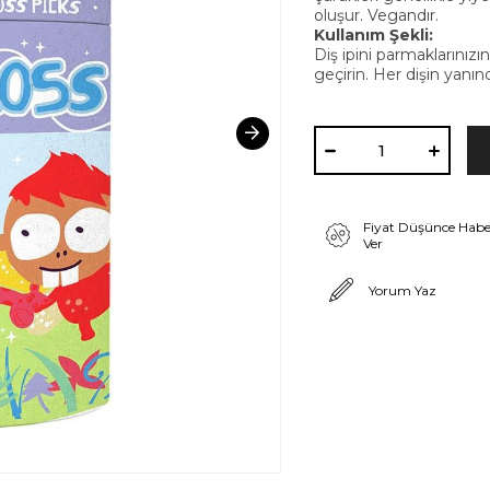
oluşur. Vegandır.
Kullanım Şekli:
Diş ipini parmaklarınızın
geçirin. Her dişin yanında
Fiyat Düşünce Habe
Ver
Yorum Yaz