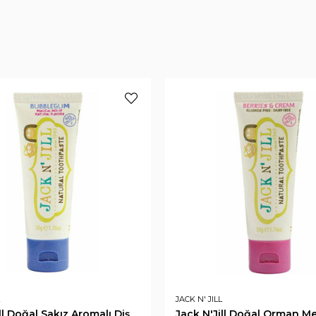
JACK N' JILL
ll Doğal Sakız Aromalı Diş
Jack N'Jill Doğal Orman Me