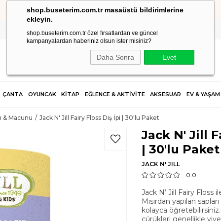
shop.buseterim.com.tr masaüstü bildirimlerine
HIZLI KARGO
ekleyin.
shop.buseterim.com.tr özel fırsatlardan ve güncel
kampanyalardan haberiniz olsun ister misiniz?
Daha Sonra
Evet
ÇANTA
OYUNCAK
KİTAP
EĞLENCE & AKTİVİTE
AKSESUAR
EV & YAŞAM
sı & Macunu
Jack N' Jill Fairy Floss Diş İpi | 30'lu Paket
Jack N' Jill F
| 30'lu Paket
JACK N' JILL
0.0
Jack N’ Jill Fairy Flos
Mısırdan yapılan saplar
kolayca öğretebilirsiniz.
çürükleri genellikle yiye