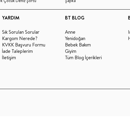
ek Çocuk Deniz Şortu
Şapka
YARDIM
BT BLOG
Sık Sorulan Sorular
Anne
Kargom Nerede?
Yenidoğan
KVKK Başvuru Formu
Bebek Bakım
İade Taleplerim
Giyim
İletişim
Tüm Blog İçerikleri