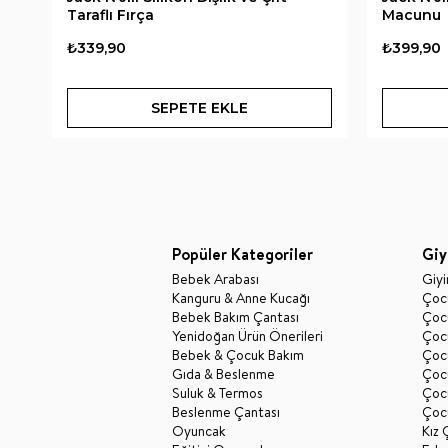
Taraflı Fırça
Macunu
₺339,90
₺399,90
SEPETE EKLE
Popüler Kategoriler
Giy
Bebek Arabası
Giy
Kanguru & Anne Kucağı
Çocu
Bebek Bakım Çantası
Çocu
Yenidoğan Ürün Önerileri
Çoc
Bebek & Çocuk Bakım
Çoc
Gıda & Beslenme
Çocu
Suluk & Termos
Çoc
Beslenme Çantası
Çoc
Oyuncak
Kız 