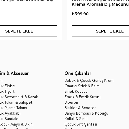
Krema Aromalı Diş Macunu
₺399,90
SEPETE EKLE
SEPETE EKLE
im & Aksesuar
Öne Çıkanlar
im
Bebek & Çocuk Güneş Kremi
k Elbise
Onarıcı Stick & Balm
k Tişört
Sinek Kovucu
uk Sweatshirt & Kazak
Emzik & Emzik Kutusu
uk Tulum & Salopet
Biberon
k Pijama Takımı
Bisiklet & Scooter
uk Ayakkabı
Banyo Bombası & Köpüğü
uk Sandalet
Kolluk & Simit
Çocuk Mayo & Bikini
Çocuk Sırt Çantası