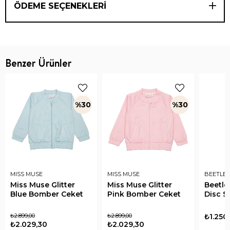
ÖDEME SEÇENEKLERI
Benzer Ürünler
%30
%30
MISS MUSE
MISS MUSE
BEETLE 
Miss Muse Glitter
Miss Muse Glitter
Beetle
Blue Bomber Ceket
Pink Bomber Ceket
Disc S
₺2.899,00
₺2.899,00
₺1.250
₺2.029,30
₺2.029,30