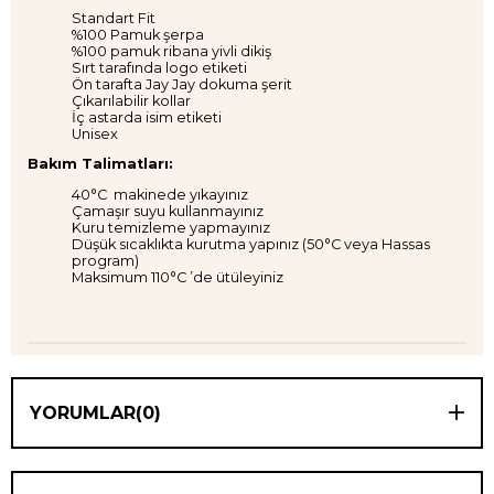
Standart Fit
%100 Pamuk şerpa
%100 pamuk ribana yivli dikiş
Sırt tarafında logo etiketi
Ön tarafta Jay Jay dokuma şerit
Çıkarılabilir kollar
İç astarda isim etiketi
Unisex
Bakım Talimatları:
40°C makinede yıkayınız
Çamaşır suyu kullanmayınız
Kuru temizleme yapmayınız
Düşük sıcaklıkta kurutma yapınız (50°C veya Hassas
program)
Maksimum 110°C ’de ütüleyiniz
YORUMLAR
(0)