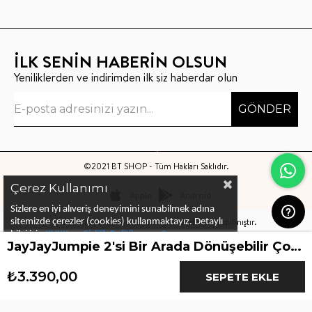
İLK SENİN HABERİN OLSUN
Yeniliklerden ve indirimden ilk siz haberdar olun
GÖNDER
©2021 BT SHOP - Tüm Hakları Saklıdır.
Çerez Kullanımı
Apple
Android
Sizlere en iyi alıveriş deneyimini sunabilmek adına
Bu sitenin kurulumu
Keyo Digital
tarafından yapılmıştır.
sitemizde çerezler (cookies) kullanmaktayız.
Detaylı
bilgi için
KVKK ve Gizlilik Politikası
ve
Çerez
JayJayJumpie 2'si Bir Arada Dönüşebilir Çocuk Sweatshirt & Süveter | Mavi
Politika
ları
nı
inceleyebilirsiniz
₺3.390,00