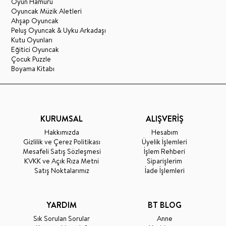
Oyun Hamuru
Oyuncak Müzik Aletleri
Ahşap Oyuncak
Peluş Oyuncak & Uyku Arkadaşı
Kutu Oyunları
Eğitici Oyuncak
Çocuk Puzzle
Boyama Kitabı
KURUMSAL
ALIŞVERİŞ
Hakkımızda
Hesabım
Gizlilik ve Çerez Politikası
Üyelik İşlemleri
Mesafeli Satış Sözleşmesi
İşlem Rehberi
KVKK ve Açık Rıza Metni
Siparişlerim
Satış Noktalarımız
İade İşlemleri
YARDIM
BT BLOG
Sık Sorulan Sorular
Anne