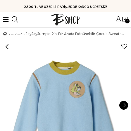
HIZLI KARGO
0
JayJayJumpie 2'si Bir Arada Dönüşebilir Çocuk Sweatshirt & Süveter | Mavi