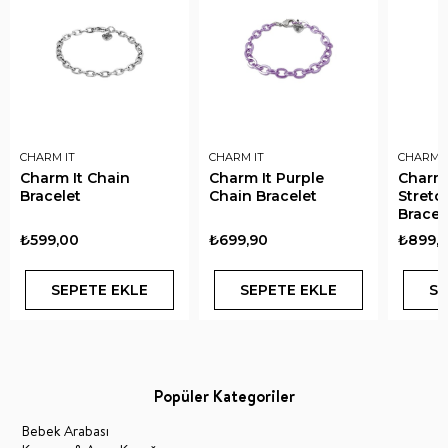
CHARM IT
CHARM IT
CHARM I
Charm It Chain
Charm It Purple
Charm I
Bracelet
Chain Bracelet
Stretc
Bracel
₺599,00
₺699,90
₺899,
SEPETE EKLE
SEPETE EKLE
SE
Popüler Kategoriler
Bebek Arabası