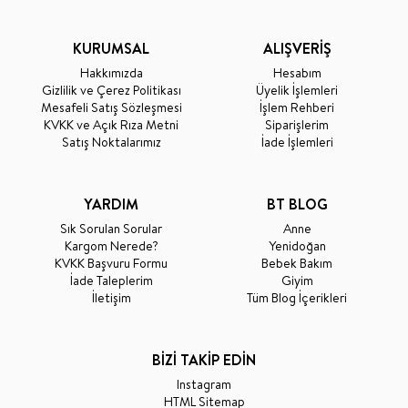
KURUMSAL
ALIŞVERİŞ
Hakkımızda
Hesabım
Gizlilik ve Çerez Politikası
Üyelik İşlemleri
Mesafeli Satış Sözleşmesi
İşlem Rehberi
KVKK ve Açık Rıza Metni
Siparişlerim
Satış Noktalarımız
İade İşlemleri
YARDIM
BT BLOG
Sık Sorulan Sorular
Anne
Kargom Nerede?
Yenidoğan
KVKK Başvuru Formu
Bebek Bakım
İade Taleplerim
Giyim
İletişim
Tüm Blog İçerikleri
BİZİ TAKİP EDİN
Instagram
HTML Sitemap