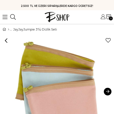
HIZLI KARGO
0
JayJayJumpie 3'lü Dizlik Seti