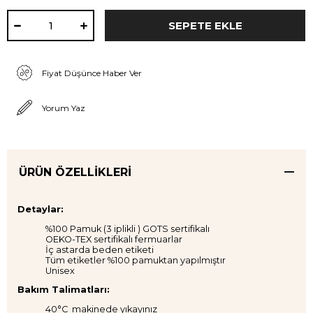
Fiyat Düşünce Haber Ver
Yorum Yaz
ÜRÜN ÖZELLIKLERI
Detaylar:
%100 Pamuk (3 iplikli ) GOTS sertifikalı
OEKO-TEX sertifikalı fermuarlar
İç astarda beden etiketi
Tüm etiketler %100 pamuktan yapılmıştır
Unisex
Bakım Talimatları:
40°C makinede yıkayınız