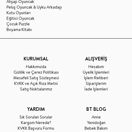
Ahşap Oyuncak
Peluş Oyuncak & Uyku Arkadaşı
Kutu Oyunları
Eğitici Oyuncak
Çocuk Puzzle
Boyama Kitabı
KURUMSAL
ALIŞVERİŞ
Hakkımızda
Hesabım
Gizlilik ve Çerez Politikası
Üyelik İşlemleri
Mesafeli Satış Sözleşmesi
İşlem Rehberi
KVKK ve Açık Rıza Metni
Siparişlerim
Satış Noktalarımız
İade İşlemleri
YARDIM
BT BLOG
Sık Sorulan Sorular
Anne
Kargom Nerede?
Yenidoğan
KVKK Başvuru Formu
Bebek Bakım