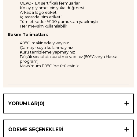
⁠OEKO-TEX sertifikalı fermuarlar
Kolay giyinme için yaka düğmesi
⁠Arkada logo etiketi
İç astarda isim etiketi
Tüm etiketler %100 pamuktan yapılmıştır
Her mevsim kullanılabilir
Bakım Talimatları:
40°C makinede yıkayınız
Çamaşır suyu kullanmayınız
Kuru temizleme yapmayınız
Düşük sıcaklıkta kurutma yapınız (50°C veya Hassas
program)
Maksimum 110°C ’de ütüleyiniz
YORUMLAR
(0)
ÖDEME SEÇENEKLERI