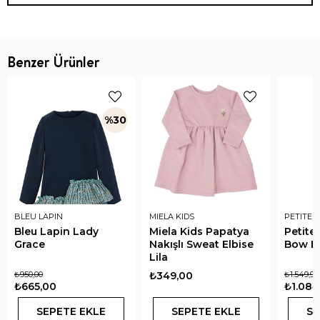
Benzer Ürünler
%30
BLEU LAPIN
MIELA KIDS
PETITE 
Bleu Lapin Lady
Miela Kids Papatya
Petite
Grace
Nakışlı Sweat Elbise
Bow El
Lila
₺950,00
₺349,00
₺1.549,90
₺665,00
₺1.084
SEPETE EKLE
SEPETE EKLE
SE