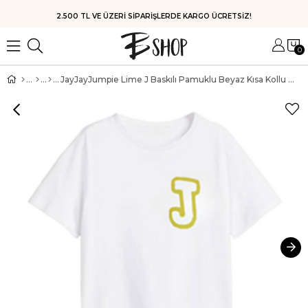
HIZLI KARGO
0
JayJayJumpie Lime J Baskılı Pamuklu Beyaz Kısa Kollu Tişört