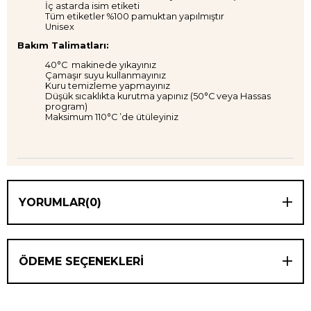
İç astarda isim etiketi
Tüm etiketler %100 pamuktan yapılmıştır
Unisex
Bakım Talimatları:
40°C makinede yıkayınız
Çamaşır suyu kullanmayınız
Kuru temizleme yapmayınız
Düşük sıcaklıkta kurutma yapınız (50°C veya Hassas
program)
Maksimum 110°C ’de ütüleyiniz
YORUMLAR
(0)
ÖDEME SEÇENEKLERI