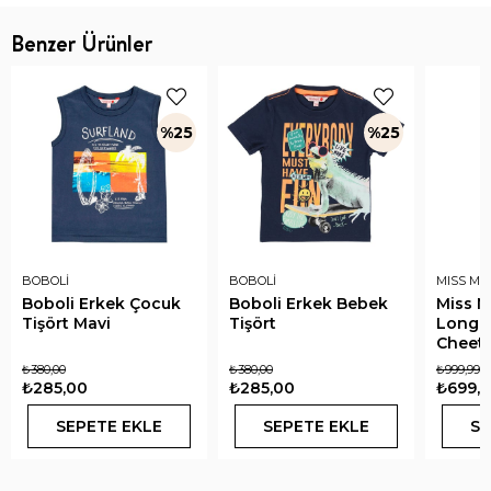
Benzer Ürünler
%25
%25
BOBOLİ
BOBOLİ
MISS MU
Boboli Erkek Çocuk
Boboli Erkek Bebek
Miss Mu
Tişört Mavi
Tişört
Long S
Cheeta
₺380,00
₺380,00
₺999,99
₺285,00
₺285,00
₺699,9
SEPETE EKLE
SEPETE EKLE
SE