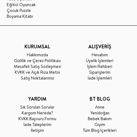
Eğitici Oyuncak
Çocuk Puzzle
Boyama Kitabı
KURUMSAL
ALIŞVERİŞ
Hakkımızda
Hesabım
Gizlilik ve Çerez Politikası
Üyelik İşlemleri
Mesafeli Satış Sözleşmesi
İşlem Rehberi
KVKK ve Açık Rıza Metni
Siparişlerim
Satış Noktalarımız
İade İşlemleri
YARDIM
BT BLOG
Sık Sorulan Sorular
Anne
Kargom Nerede?
Yenidoğan
KVKK Başvuru Formu
Bebek Bakım
İade Taleplerim
Giyim
İletişim
Tüm Blog İçerikleri