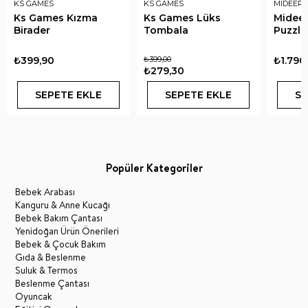
KS GAMES
KS GAMES
MIDEER
Ks Games Kızma
Ks Games Lüks
Mideer
Birader
Tombala
Puzzle 
₺399,90
₺399,00
₺1.790
₺279,30
SEPETE EKLE
SEPETE EKLE
SE
Popüler Kategoriler
Bebek Arabası
Kanguru & Anne Kucağı
Bebek Bakım Çantası
Yenidoğan Ürün Önerileri
Bebek & Çocuk Bakım
Gıda & Beslenme
Suluk & Termos
Beslenme Çantası
Oyuncak