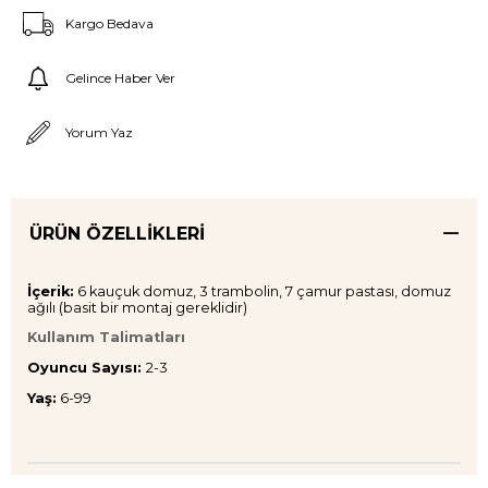
Kargo Bedava
Gelince Haber Ver
Yorum Yaz
ÜRÜN ÖZELLIKLERI
İçerik:
6 kauçuk domuz, 3 trambolin, 7 çamur pastası, domuz
ağılı (basit bir montaj gereklidir)
Kullanım Talimatları
Oyuncu Sayısı:
2-3
Yaş:
6-99