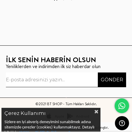
İLK SENİN HABERİN OLSUN
Yeniliklerden ve indirimden ilk siz haberdar olun
GÖNDER
©2021 BT SHOP - Tüm Hakları Saklıdır.
Çerez Kullanımı
Apple
Android
Sizlere en iyi alıveriş deneyimini sunabilmek adına
Bu sitenin kurulumu
Keyo Digital
tarafından yapılmıştır.
sitemizde çerezler (cookies) kullanmaktayız.
Detaylı