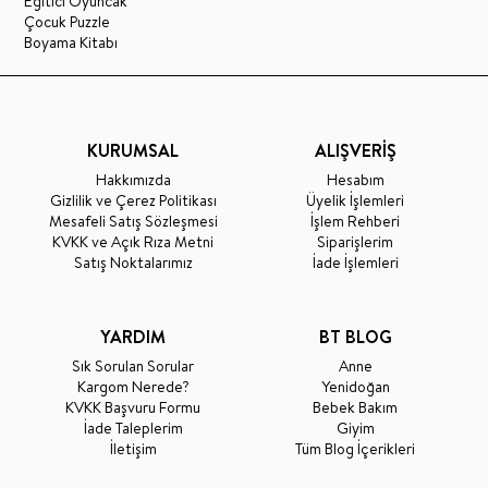
Eğitici Oyuncak
Çocuk Puzzle
Boyama Kitabı
KURUMSAL
ALIŞVERİŞ
Hakkımızda
Hesabım
Gizlilik ve Çerez Politikası
Üyelik İşlemleri
Mesafeli Satış Sözleşmesi
İşlem Rehberi
KVKK ve Açık Rıza Metni
Siparişlerim
Satış Noktalarımız
İade İşlemleri
YARDIM
BT BLOG
Sık Sorulan Sorular
Anne
Kargom Nerede?
Yenidoğan
KVKK Başvuru Formu
Bebek Bakım
İade Taleplerim
Giyim
İletişim
Tüm Blog İçerikleri