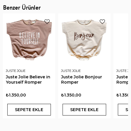
Benzer Ürünler
JUSTE JOLIE
JUSTE JOLIE
JUSTE JO
Juste Jolie Believe in
Juste Jolie Bonjour
Juste J
Yourself Romper
Romper
Rompe
₺1.350,00
₺1.350,00
₺1.350
SEPETE EKLE
SEPETE EKLE
SE