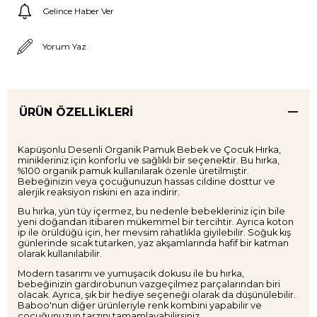
Gelince Haber Ver
Yorum Yaz
ÜRÜN ÖZELLIKLERI
Kapüşonlu Desenli Organik Pamuk Bebek ve Çocuk Hırka,
minikleriniz için konforlu ve sağlıklı bir seçenektir. Bu hırka,
%100 organik pamuk kullanılarak özenle üretilmiştir.
Bebeğinizin veya çocuğunuzun hassas cildine dosttur ve
alerjik reaksiyon riskini en aza indirir.
Bu hırka, yün tüy içermez, bu nedenle bebekleriniz için bile
yeni doğandan itibaren mükemmel bir tercihtir. Ayrıca koton
ip ile örüldüğü için, her mevsim rahatlıkla giyilebilir. Soğuk kış
günlerinde sıcak tutarken, yaz akşamlarında hafif bir katman
olarak kullanılabilir.
Modern tasarımı ve yumuşacık dokusu ile bu hırka,
bebeğinizin gardırobunun vazgeçilmez parçalarından biri
olacak. Ayrıca, şık bir hediye seçeneği olarak da düşünülebilir.
Baboo'nun diğer ürünleriyle renk kombini yapabilir ve
çocuğunuzun tarzını tamamlayabilirsiniz.