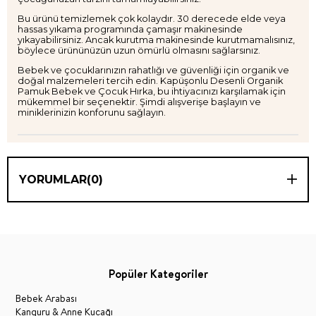
Bu ürünü temizlemek çok kolaydır. 30 derecede elde veya
hassas yıkama programında çamaşır makinesinde
yıkayabilirsiniz. Ancak kurutma makinesinde kurutmamalısınız,
böylece ürününüzün uzun ömürlü olmasını sağlarsınız.
Bebek ve çocuklarınızın rahatlığı ve güvenliği için organik ve
doğal malzemeleri tercih edin. Kapüşonlu Desenli Organik
Pamuk Bebek ve Çocuk Hırka, bu ihtiyacınızı karşılamak için
mükemmel bir seçenektir. Şimdi alışverişe başlayın ve
miniklerinizin konforunu sağlayın.
YORUMLAR
(0)
Popüler Kategoriler
Bebek Arabası
Kanguru & Anne Kucağı