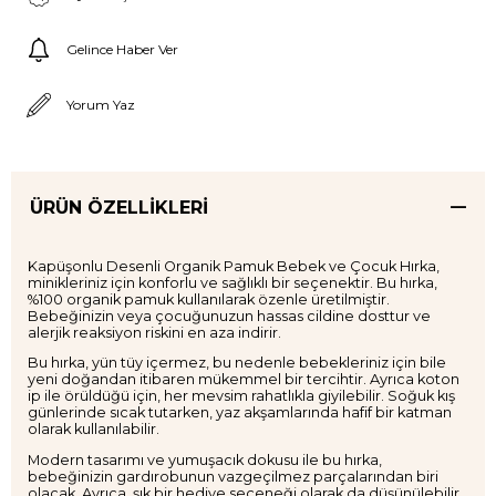
Gelince Haber Ver
Yorum Yaz
ÜRÜN ÖZELLIKLERI
Kapüşonlu Desenli Organik Pamuk Bebek ve Çocuk Hırka,
minikleriniz için konforlu ve sağlıklı bir seçenektir. Bu hırka,
%100 organik pamuk kullanılarak özenle üretilmiştir.
Bebeğinizin veya çocuğunuzun hassas cildine dosttur ve
alerjik reaksiyon riskini en aza indirir.
Bu hırka, yün tüy içermez, bu nedenle bebekleriniz için bile
yeni doğandan itibaren mükemmel bir tercihtir. Ayrıca koton
ip ile örüldüğü için, her mevsim rahatlıkla giyilebilir. Soğuk kış
günlerinde sıcak tutarken, yaz akşamlarında hafif bir katman
olarak kullanılabilir.
Modern tasarımı ve yumuşacık dokusu ile bu hırka,
bebeğinizin gardırobunun vazgeçilmez parçalarından biri
olacak. Ayrıca, şık bir hediye seçeneği olarak da düşünülebilir.