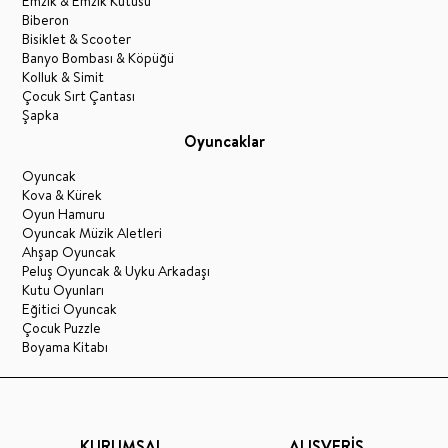
Emzik & Emzik Kutusu
Biberon
Bisiklet & Scooter
Banyo Bombası & Köpüğü
Kolluk & Simit
Çocuk Sırt Çantası
Şapka
Oyuncaklar
Oyuncak
Kova & Kürek
Oyun Hamuru
Oyuncak Müzik Aletleri
Ahşap Oyuncak
Peluş Oyuncak & Uyku Arkadaşı
Kutu Oyunları
Eğitici Oyuncak
Çocuk Puzzle
Boyama Kitabı
KURUMSAL
ALIŞVERİŞ