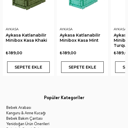
AYKASA
AYKASA
AYKASA
Aykasa Katlanabilir
Aykasa Katlanabilir
Aykasa
Minibox Kasa Khaki
Minibox Kasa Mint
Minibo
Turquo
₺189,00
₺189,00
₺189,0
SEPETE EKLE
SEPETE EKLE
SE
Popüler Kategoriler
Bebek Arabası
Kanguru & Anne Kucağı
Bebek Bakım Çantası
Yenidoğan Ürün Önerileri