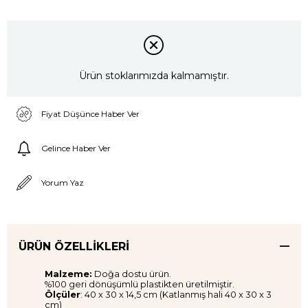
Ürün stoklarımızda kalmamıştır.
Fiyat Düşünce Haber Ver
Gelince Haber Ver
Yorum Yaz
ÜRÜN ÖZELLIKLERI
Malzeme:
Doğa dostu ürün.
%100 geri dönüşümlü plastikten üretilmiştir.
Ölçüler
: 40 x 30 x 14,5 cm (Katlanmış hali 40 x 30 x 3
cm)