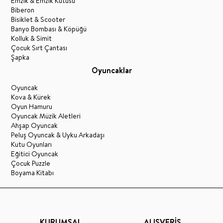
Emzik & Emzik Kutusu
Biberon
Bisiklet & Scooter
Banyo Bombası & Köpüğü
Kolluk & Simit
Çocuk Sırt Çantası
Şapka
Oyuncaklar
Oyuncak
Kova & Kürek
Oyun Hamuru
Oyuncak Müzik Aletleri
Ahşap Oyuncak
Peluş Oyuncak & Uyku Arkadaşı
Kutu Oyunları
Eğitici Oyuncak
Çocuk Puzzle
Boyama Kitabı
KURUMSAL
ALIŞVERİŞ