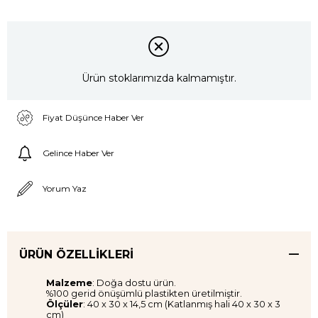
Ürün stoklarımızda kalmamıştır.
Fiyat Düşünce Haber Ver
Gelince Haber Ver
Yorum Yaz
ÜRÜN ÖZELLIKLERI
Malzeme
: Doğa dostu ürün.
%100 gerid önüşümlü plastikten üretilmiştir.
Ölçüler
: 40 x 30 x 14,5 cm (Katlanmış hali 40 x 30 x 3
cm)