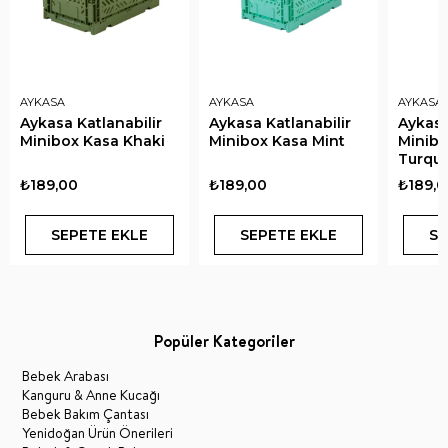
AYKASA
AYKASA
AYKASA
Aykasa Katlanabilir
Aykasa Katlanabilir
Aykasa
Minibox Kasa Khaki
Minibox Kasa Mint
Minibo
Turquo
₺189,00
₺189,00
₺189,0
SEPETE EKLE
SEPETE EKLE
SE
Popüler Kategoriler
Bebek Arabası
Kanguru & Anne Kucağı
Bebek Bakım Çantası
Yenidoğan Ürün Önerileri