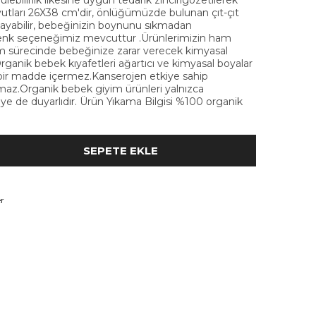
ebilirlik ilkesine uygun tedarik zincirigözetilerek
yutları 26X38 cm'dir, önlüğümüzde bulunan çıt-çıt
layabilir, bebeğinizin boynunu sıkmadan
lı renk seçeneğimiz mevcuttur .Ürünlerimizin ham
 sürecinde bebeğinize zarar verecek kimyasal
ganik bebek kıyafetleri ağartıcı ve kimyasal boyalar
bir madde içermez.Kanserojen etkiye sahip
ratmaz.Organik bebek giyim ürünleri yalnızca
ye de duyarlıdır. Ürün Yıkama Bilgisi %100 organik
r