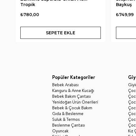
Tropik
Baykuş
₺780,00
₺749,99
SEPETE EKLE
Popüler Kategoriler
Giy
Bebek Arabası
Giy
Kanguru & Anne Kucağı
Çocu
Bebek Bakım Çantası
Çocu
Yenidoğan Ürün Önerileri
Çoc
Bebek & Çocuk Bakım
Çoc
Gıda & Beslenme
Çocu
Suluk & Termos
Çoc
Beslenme Çantası
Çoc
Oyuncak
Kız 