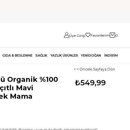
Favorilerim
Üye Girişi
0
GIDA & BESLENME
SAĞLIK
YAZLIK ÜRÜNLER
YENİDOĞAN
İNDİRİM
< < Önceki Sayfaya Dön
'lü Organik %100
₺549,99
ıtlı Mavi
bek Mama