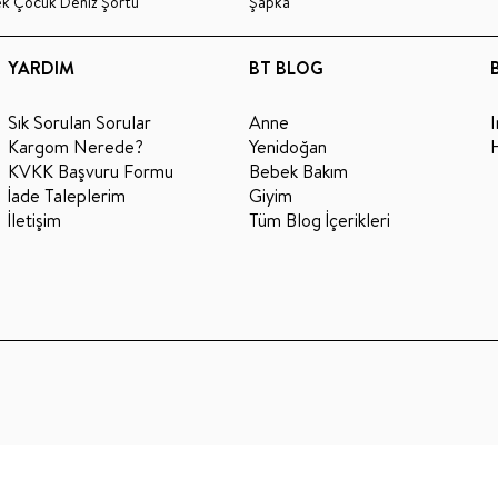
ek Çocuk Deniz Şortu
Şapka
YARDIM
BT BLOG
Sık Sorulan Sorular
Anne
Kargom Nerede?
Yenidoğan
KVKK Başvuru Formu
Bebek Bakım
İade Taleplerim
Giyim
İletişim
Tüm Blog İçerikleri