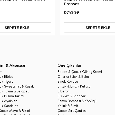
Prenses
₺749,99
SEPETE EKLE
SEPETE EKLE
im & Aksesuar
Öne Çıkanlar
im
Bebek & Çocuk Güneş Kremi
k Elbise
Onarıcı Stick & Balm
k Tişört
Sinek Kovucu
uk Sweatshirt & Kazak
Emzik & Emzik Kutusu
uk Tulum & Salopet
Biberon
k Pijama Takımı
Bisiklet & Scooter
uk Ayakkabı
Banyo Bombası & Köpüğü
uk Sandalet
Kolluk & Simit
Çocuk Mayo & Bikini
Çocuk Sırt Çantası