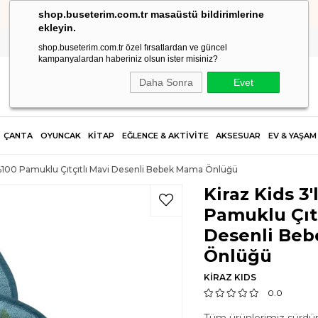
shop.buseterim.com.tr masaüstü bildirimlerine
HIZLI KARGO
ekleyin.
shop.buseterim.com.tr özel fırsatlardan ve güncel
kampanyalardan haberiniz olsun ister misiniz?
Daha Sonra
Evet
ÇANTA
OYUNCAK
KİTAP
EĞLENCE & AKTİVİTE
AKSESUAR
EV & YAŞAM
 %100 Pamuklu Çıtçıtlı Mavi Desenli Bebek Mama Önlüğü
Kiraz Kids 3
Pamuklu Çıtç
Desenli Be
Önlüğü
KİRAZ KIDS
0.0