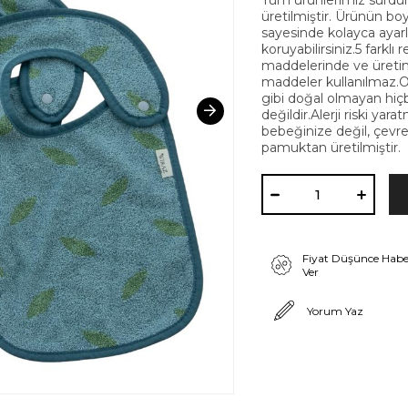
Tüm ürünlerimiz sürdürül
üretilmiştir. Ürünün bo
sayesinde kolayca ayar
koruyabilirsiniz.5 fark
maddelerinde ve üretim
maddeler kullanılmaz.Or
gibi doğal olmayan hiç
değildir.Alerji riski ya
bebeğinize değil, çevre
pamuktan üretilmiştir.
Fiyat Düşünce Habe
Ver
Yorum Yaz