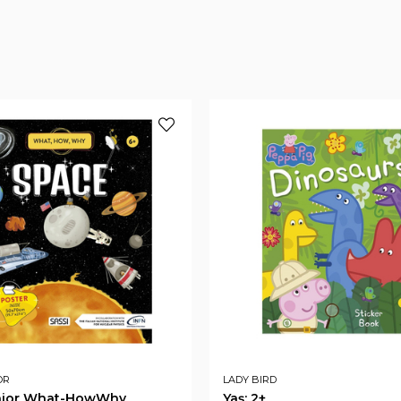
OR
LADY BIRD
unior What-HowWhy
Yaş: 2+