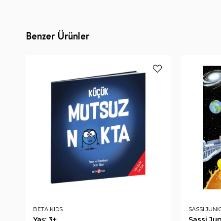
Benzer Ürünler
BETA KIDS
SASSI JUNI
Yaş: 3+
Sassi J