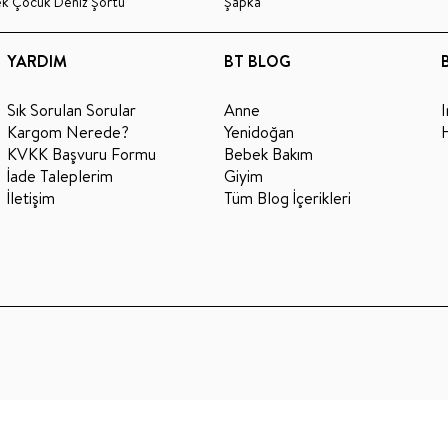
ek Çocuk Deniz Şortu
Şapka
YARDIM
BT BLOG
Sık Sorulan Sorular
Anne
Kargom Nerede?
Yenidoğan
KVKK Başvuru Formu
Bebek Bakım
İade Taleplerim
Giyim
İletişim
Tüm Blog İçerikleri