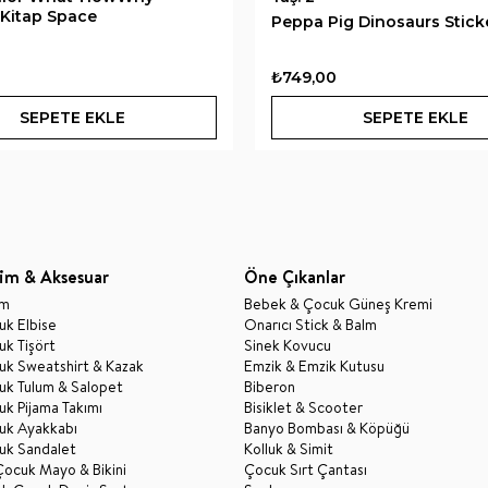
e Kitap Space
Peppa Pig Dinosaurs Stick
₺749,00
SEPETE EKLE
SEPETE EKLE
im & Aksesuar
Öne Çıkanlar
im
Bebek & Çocuk Güneş Kremi
k Elbise
Onarıcı Stick & Balm
k Tişört
Sinek Kovucu
uk Sweatshirt & Kazak
Emzik & Emzik Kutusu
uk Tulum & Salopet
Biberon
k Pijama Takımı
Bisiklet & Scooter
uk Ayakkabı
Banyo Bombası & Köpüğü
uk Sandalet
Kolluk & Simit
Çocuk Mayo & Bikini
Çocuk Sırt Çantası