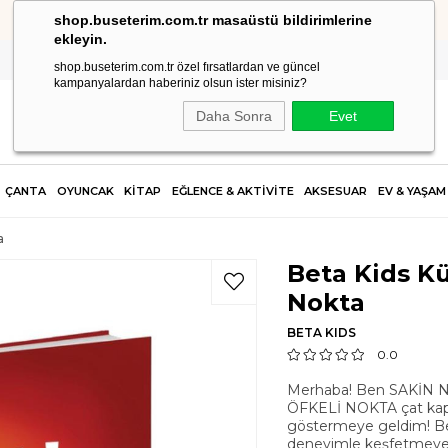
shop.buseterim.com.tr masaüstü bildirimlerine
HIZLI KARGO
ekleyin.
shop.buseterim.com.tr özel fırsatlardan ve güncel
kampanyalardan haberiniz olsun ister misiniz?
Daha Sonra
Evet
ÇANTA
OYUNCAK
KİTAP
EĞLENCE & AKTİVİTE
AKSESUAR
EV & YAŞAM
a
Beta Kids K
Nokta
BETA KIDS
0.0
Merhaba! Ben SAKİN 
ÖFKELİ NOKTA çat kapı
göstermeye geldim! Bet
deneyimle keşfetmeye h