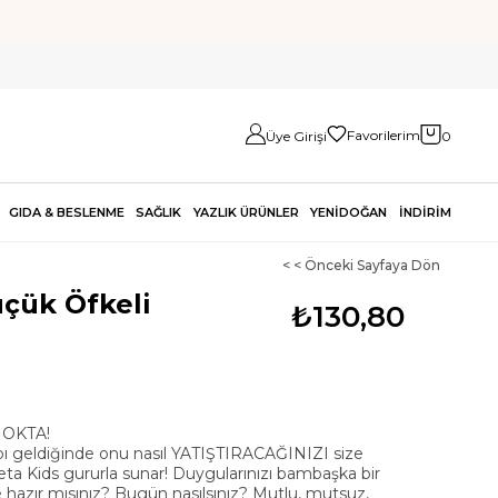
Favorilerim
Üye Girişi
0
GIDA & BESLENME
SAĞLIK
YAZLIK ÜRÜNLER
YENİDOĞAN
İNDİRİM
< < Önceki Sayfaya Dön
üçük Öfkeli
₺130,80
NOKTA!
 geldiğinde onu nasıl YATIŞTIRACAĞINIZI size
a Kids gururla sunar! Duygularınızı bambaşka bir
azır mısınız? Bugün nasılsınız? Mutlu, mutsuz,