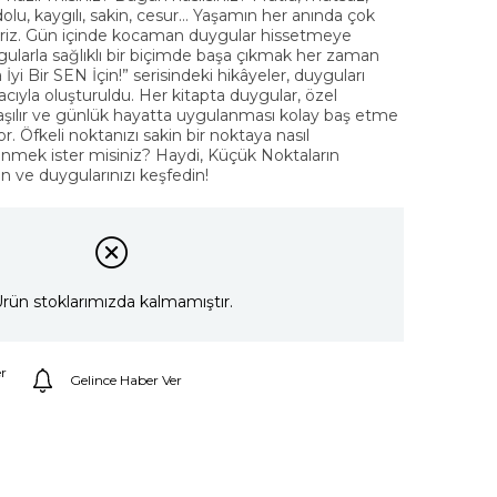
dolu, kaygılı, sakin, cesur… Yaşamın her anında çok
deriz. Gün içinde kocaman duygular hissetmeye
ularla sağlıklı bir biçimde başa çıkmak her zaman
İyi Bir SEN İçin!” serisindeki hikâyeler, duyguları
ıyla oluşturuldu. Her kitapta duygular, özel
nlaşılır ve günlük hayatta uygulanması kolay baş etme
r. Öfkeli noktanızı sakin bir noktaya nasıl
nmek ister misiniz? Haydi, Küçük Noktaların
n ve duygularınızı keşfedin!
rün stoklarımızda kalmamıştır.
r
Gelince Haber Ver