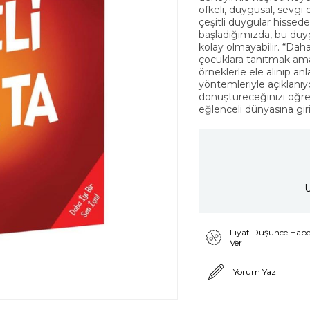
öfkeli, duygusal, sevgi 
çeşitli duygular hisse
başladığımızda, bu duyg
kolay olmayabilir. “Daha 
çocuklara tanıtmak amac
örneklerle ele alınıp a
yöntemleriyle açıklanıyo
dönüştüreceğinizi öğre
eğlenceli dünyasına giri
Ü
Fiyat Düşünce Habe
Ver
Yorum Yaz