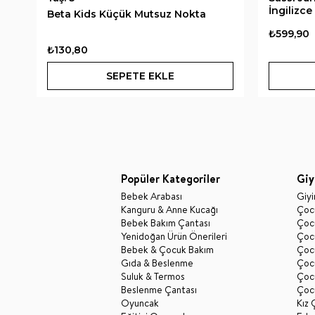
İngilizc
Beta Kids Küçük Mutsuz Nokta
₺599,90
₺130,80
SEPETE EKLE
Popüler Kategoriler
Giy
Bebek Arabası
Giy
Kanguru & Anne Kucağı
Çocu
Bebek Bakım Çantası
Çocu
Yenidoğan Ürün Önerileri
Çoc
Bebek & Çocuk Bakım
Çoc
Gıda & Beslenme
Çocu
Suluk & Termos
Çoc
Beslenme Çantası
Çoc
Oyuncak
Kız 