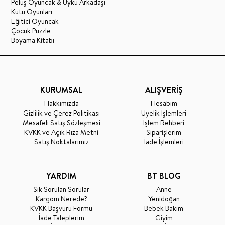
Peluş Oyuncak & Uyku Arkadaşı
Kutu Oyunları
Eğitici Oyuncak
Çocuk Puzzle
Boyama Kitabı
KURUMSAL
ALIŞVERİŞ
Hakkımızda
Hesabım
Gizlilik ve Çerez Politikası
Üyelik İşlemleri
Mesafeli Satış Sözleşmesi
İşlem Rehberi
KVKK ve Açık Rıza Metni
Siparişlerim
Satış Noktalarımız
İade İşlemleri
YARDIM
BT BLOG
Sık Sorulan Sorular
Anne
Kargom Nerede?
Yenidoğan
KVKK Başvuru Formu
Bebek Bakım
İade Taleplerim
Giyim