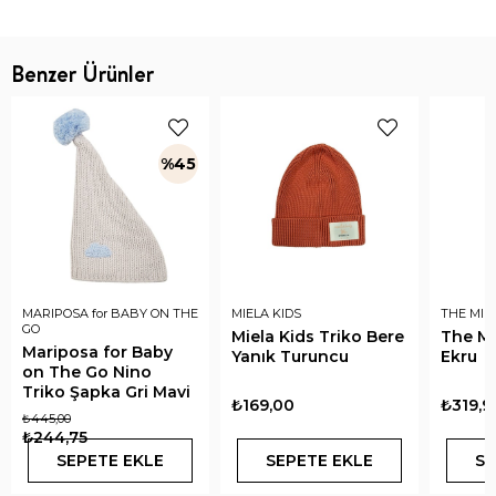
Benzer Ürünler
%45
MARIPOSA for BABY ON THE
MIELA KIDS
THE MIN
GO
Miela Kids Triko Bere
The Mi
Mariposa for Baby
Yanık Turuncu
Ekru
on The Go Nino
Triko Şapka Gri Mavi
₺169,00
₺319,9
₺445,00
₺244,75
SEPETE EKLE
SEPETE EKLE
SE