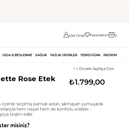
Favorilerim
Üye Girişi
0
GIDA & BESLENME
SAĞLIK
YAZLIK ÜRÜNLER
YENİDOĞAN
İNDİRİM
< < Önceki Sayfaya Dön
ette Rose Etek
₺1.799,00
çin özenle seçilmiş pamuk astarı, sıkmayan yumuşacık
nponlarıyla hem neşeli hem de konforlu etekler…
oya teslim edilir.
ter misiniz?