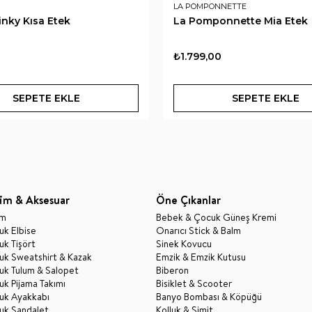
LA POMPONNETTE
inky Kısa Etek
La Pomponnette Mia Etek
₺1.799,00
SEPETE EKLE
SEPETE EKLE
im & Aksesuar
Öne Çıkanlar
im
Bebek & Çocuk Güneş Kremi
k Elbise
Onarıcı Stick & Balm
k Tişört
Sinek Kovucu
uk Sweatshirt & Kazak
Emzik & Emzik Kutusu
uk Tulum & Salopet
Biberon
k Pijama Takımı
Bisiklet & Scooter
uk Ayakkabı
Banyo Bombası & Köpüğü
uk Sandalet
Kolluk & Simit