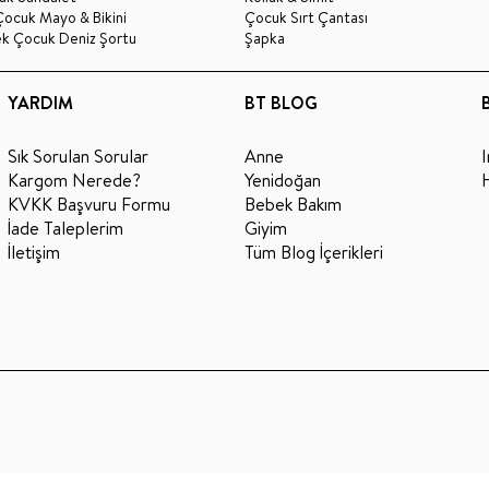
Çocuk Mayo & Bikini
Çocuk Sırt Çantası
ek Çocuk Deniz Şortu
Şapka
YARDIM
BT BLOG
Sık Sorulan Sorular
Anne
Kargom Nerede?
Yenidoğan
KVKK Başvuru Formu
Bebek Bakım
İade Taleplerim
Giyim
İletişim
Tüm Blog İçerikleri