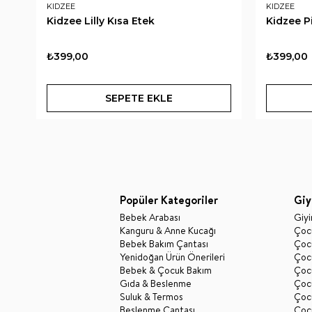
KIDZEE
KIDZEE
Kidzee Lilly Kısa Etek
Kidzee P
₺399,00
₺399,00
SEPETE EKLE
Popüler Kategoriler
Giy
Bebek Arabası
Giy
Kanguru & Anne Kucağı
Çocu
Bebek Bakım Çantası
Çocu
Yenidoğan Ürün Önerileri
Çoc
Bebek & Çocuk Bakım
Çoc
Gıda & Beslenme
Çocu
Suluk & Termos
Çoc
Beslenme Çantası
Çoc