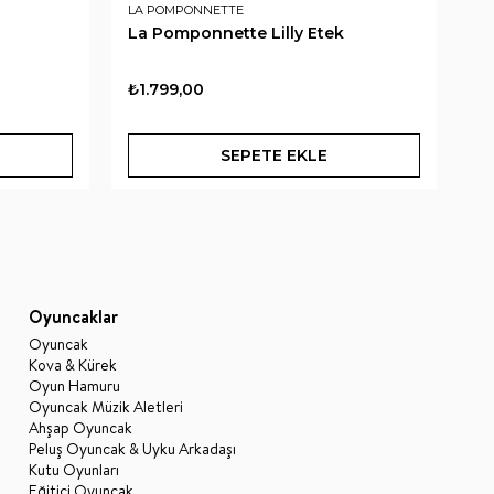
LA POMPONNETTE
LA
La Pomponnette Lilly Etek
La
₺1.799,00
₺1
SEPETE EKLE
Oyuncaklar
Oyuncak
Kova & Kürek
Oyun Hamuru
Oyuncak Müzik Aletleri
Ahşap Oyuncak
Peluş Oyuncak & Uyku Arkadaşı
Kutu Oyunları
Eğitici Oyuncak