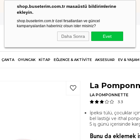
shop.buseterim.com.tr masaüstü bildirimlerine
2.500 TL VE ÜZERİ SİPARİŞLERDE KARGO ÜCRETSİZ!
ekleyin.
shop.buseterim.com.tr özel fırsatlardan ve güncel
kampanyalardan haberiniz olsun ister misiniz?
Daha Sonra
Evet
ÇANTA
OYUNCAK
KİTAP
EĞLENCE & AKTİVİTE
AKSESUAR
EV & YAŞAM
La Pomponn
LA POMPONNETTE
3.3
İpeksi tülü, çocuklar i
bel lastiği ve ithal po
5 iş günü içerisinde karg
Bunu da eklemek is