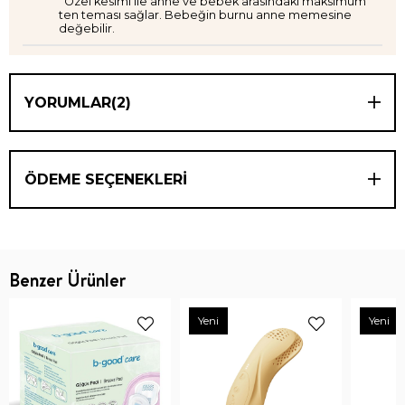
Özel kesimi ile anne ve bebek arasındaki maksimum
ten teması sağlar. Bebeğin burnu anne memesine
değebilir.
YORUMLAR
(2)
ÖDEME SEÇENEKLERI
Benzer Ürünler
Yeni
Yeni