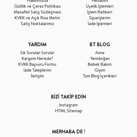
Hakkımızda
Hesabım
Gizlilik ve Çerez Politikası
Üyelik İşlemleri
Mesafeli Satış Sözleşmesi
İşlem Rehberi
KVKK ve Açık Rıza Metni
Siparişlerim
Satış Noktalarımız
İade İşlemleri
YARDIM
BT BLOG
Sık Sorulan Sorular
Anne
Kargom Nerede?
Yenidoğan
KVKK Başvuru Formu
Bebek Bakım
İade Taleplerim
Giyim
İletişim
Tüm Blog İçerikleri
BİZİ TAKİP EDİN
Instagram
HTML Sitemap
MERHABA DE !