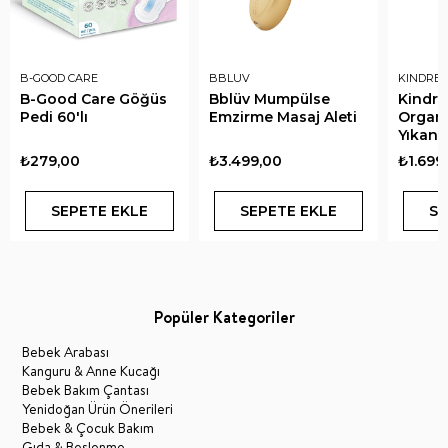
B-GOOD CARE
BBLUV
KINDRED
B-Good Care Göğüs
Bblüv Mumpülse
Kindre
Pedi 60'lı
Emzirme Masaj Aleti
Organ
Yıkana
Pedi 10
₺279,00
₺3.499,00
₺1.699
SEPETE EKLE
SEPETE EKLE
SE
Popüler Kategoriler
Bebek Arabası
Kanguru & Anne Kucağı
Bebek Bakım Çantası
Yenidoğan Ürün Önerileri
Bebek & Çocuk Bakım
Gıda & Beslenme