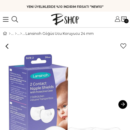
2.500 TL VE ÜZERİ SİPARİŞLERDE KARGO ÜCRETSİZ!
0
Lansinoh Göğüs Ucu Koruyucu 24 mm