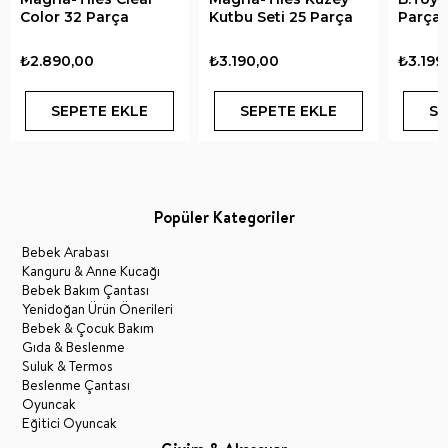
Color 32 Parça
Kutbu Seti 25 Parça
Parça
₺2.890,00
₺3.190,00
₺3.199
SEPETE EKLE
SEPETE EKLE
SE
Popüler Kategoriler
Bebek Arabası
Kanguru & Anne Kucağı
Bebek Bakım Çantası
Yenidoğan Ürün Önerileri
Bebek & Çocuk Bakım
Gıda & Beslenme
Suluk & Termos
Beslenme Çantası
Oyuncak
Eğitici Oyuncak