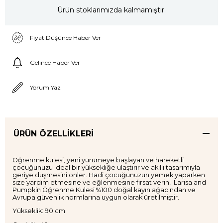
Ürün stoklarımızda kalmamıştır.
Fiyat Düşünce Haber Ver
Gelince Haber Ver
Yorum Yaz
ÜRÜN ÖZELLIKLERI
Öğrenme kulesi, yeni yürümeye başlayan ve hareketli
çocuğunuzu ideal bir yüksekliğe ulaştırır ve akıllı tasarımıyla
geriye düşmesini önler. Hadi çocuğunuzun yemek yaparken
size yardım etmesine ve eğlenmesine fırsat verin! Larisa and
Pumpkin Öğrenme Kulesi %100 doğal kayın ağacından ve
Avrupa güvenlik normlarına uygun olarak üretilmiştir.
Yükseklik: 90 cm