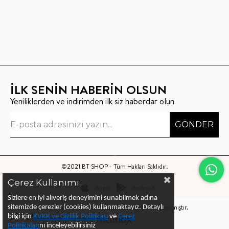
İLK SENİN HABERİN OLSUN
Yeniliklerden ve indirimden ilk siz haberdar olun
GÖNDER
©2021 BT SHOP - Tüm Hakları Saklıdır.
Çerez Kullanımı
Apple
Android
Sizlere en iyi alıveriş deneyimini sunabilmek adına
Bu sitenin kurulumu
Keyo Digital
tarafından yapılmıştır.
sitemizde çerezler (cookies) kullanmaktayız.
Detaylı
bilgi için
KVKK ve Gizlilik Politikası
ve
Çerez
Politika
ları
nı
inceleyebilirsiniz