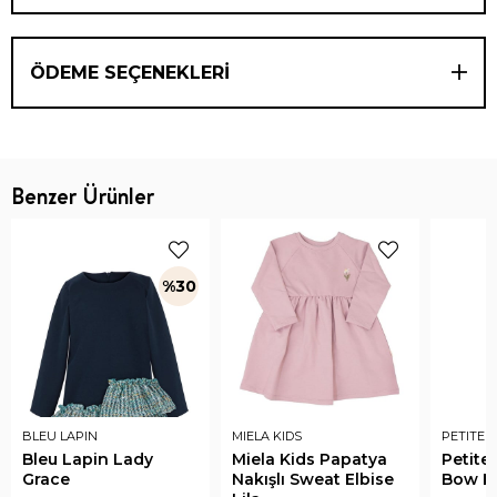
ÖDEME SEÇENEKLERI
Benzer Ürünler
%30
BLEU LAPIN
MIELA KIDS
PETITE 
Bleu Lapin Lady
Miela Kids Papatya
Petite
Grace
Nakışlı Sweat Elbise
Bow El