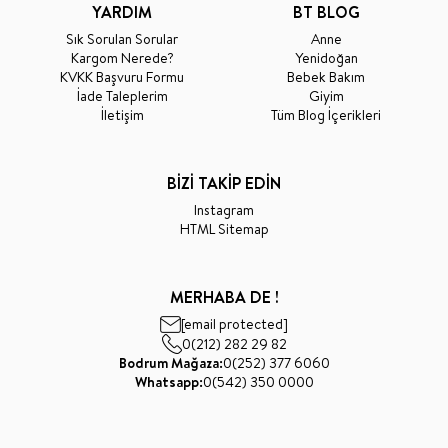
YARDIM
BT BLOG
Sık Sorulan Sorular
Anne
Kargom Nerede?
Yenidoğan
KVKK Başvuru Formu
Bebek Bakım
İade Taleplerim
Giyim
İletişim
Tüm Blog İçerikleri
BİZİ TAKİP EDİN
Instagram
HTML Sitemap
MERHABA DE !
[email protected]
0(212) 282 29 82
Bodrum Mağaza:
0(252) 377 6060
Whatsapp:
0(542) 350 0000