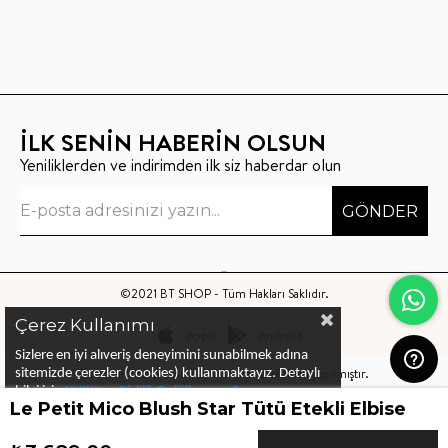
İLK SENİN HABERİN OLSUN
Yeniliklerden ve indirimden ilk siz haberdar olun
GÖNDER
©2021 BT SHOP - Tüm Hakları Saklıdır.
Çerez Kullanımı
Apple
Android
Sizlere en iyi alıveriş deneyimini sunabilmek adına
Bu sitenin kurulumu
Keyo Digital
tarafından yapılmıştır.
sitemizde çerezler (cookies) kullanmaktayız.
Detaylı
bilgi için
KVKK ve Gizlilik Politikası
ve
Çerez
Le Petit Mico Blush Star Tütü Etekli Elbise
Politika
ları
nı
inceleyebilirsiniz