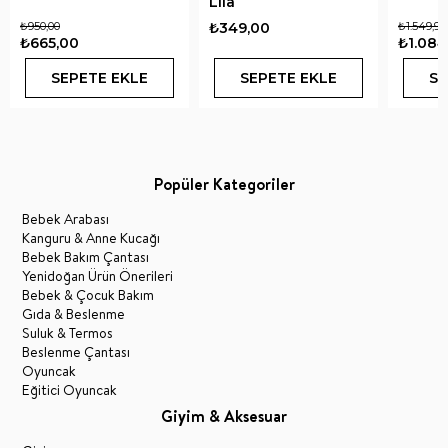
Lila
₺950,00
₺349,00
₺1.549,90
₺665,00
₺1.084
SEPETE EKLE
SEPETE EKLE
SE
Popüler Kategoriler
Bebek Arabası
Kanguru & Anne Kucağı
Bebek Bakım Çantası
Yenidoğan Ürün Önerileri
Bebek & Çocuk Bakım
Gıda & Beslenme
Suluk & Termos
Beslenme Çantası
Oyuncak
Eğitici Oyuncak
Giyim & Aksesuar