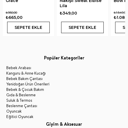
Grace
Nakışlı Sweat Elbise
Bow El
Lila
₺950,00
₺349,00
₺1.549,90
₺665,00
₺1.084
SEPETE EKLE
SEPETE EKLE
SE
Popüler Kategoriler
Bebek Arabası
Kanguru & Anne Kucağı
Bebek Bakım Çantası
Yenidoğan Ürün Önerileri
Bebek & Çocuk Bakım
Gıda & Beslenme
Suluk & Termos
Beslenme Çantası
Oyuncak
Eğitici Oyuncak
Giyim & Aksesuar