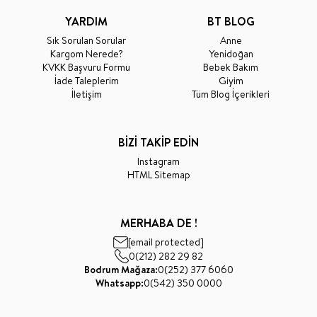
YARDIM
BT BLOG
Sık Sorulan Sorular
Anne
Kargom Nerede?
Yenidoğan
KVKK Başvuru Formu
Bebek Bakım
İade Taleplerim
Giyim
İletişim
Tüm Blog İçerikleri
BİZİ TAKİP EDİN
Instagram
HTML Sitemap
MERHABA DE !
[email protected]
0(212) 282 29 82
Bodrum Mağaza:
0(252) 377 6060
Whatsapp:
0(542) 350 0000