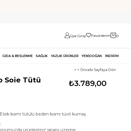
Favorilerim
Üye Girişi
0
GIDA & BESLENME
SAĞLIK
YAZLIK ÜRÜNLER
YENİDOĞAN
İNDİRİM
< < Önceki Sayfaya Dön
o Soie Tütü
₺3.789,00
 Etek kısmı tütülü beden kısmı tüvit kumaş
.
onumuzda ürünlerimiz sipariş üzerine