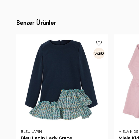
Benzer Ürünler
%30
BLEU LAPIN
MIELA KIDS
Bleu Lapin Lady Grace
Miela Ki