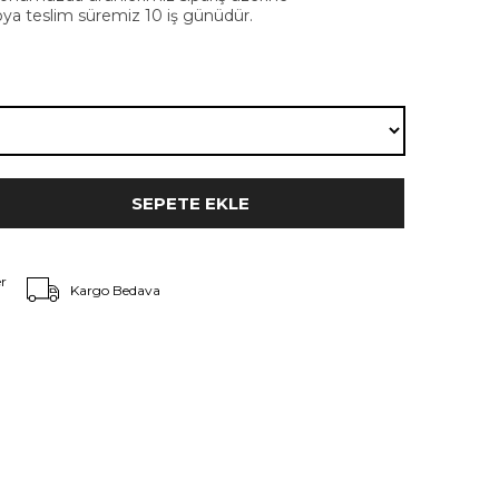
oya teslim süremiz 10 iş günüdür.
r
Kargo Bedava