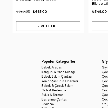
Elbise Li
₺950,00
₺665,00
₺349,00
SEPETE EKLE
Popüler Kategoriler
Giy
Bebek Arabası
Giy
Kanguru & Anne Kucağı
Çocu
Bebek Bakım Çantası
Çocu
Yenidoğan Ürün Önerileri
Çoc
Bebek & Çocuk Bakım
Çoc
Gıda & Beslenme
Çocu
Suluk & Termos
Çoc
Beslenme Çantası
Çoc
Oyuncak
Kız 