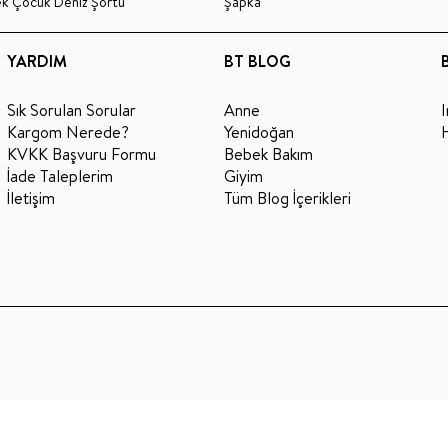
ek Çocuk Deniz Şortu
Şapka
YARDIM
BT BLOG
Sık Sorulan Sorular
Anne
Kargom Nerede?
Yenidoğan
KVKK Başvuru Formu
Bebek Bakım
İade Taleplerim
Giyim
İletişim
Tüm Blog İçerikleri