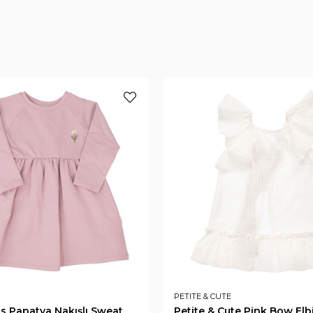
PETITE & CUTE
ds Papatya Nakışlı Sweat
Petite & Cute Pink Bow Elb