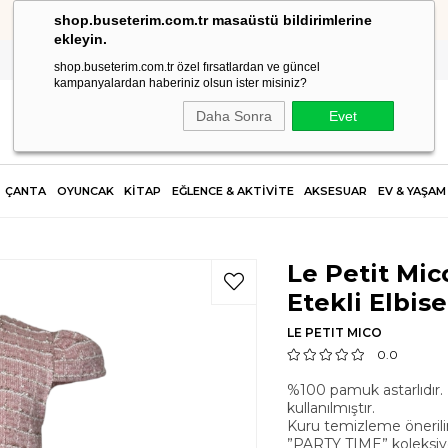
shop.buseterim.com.tr masaüstü bildirimlerine
HIZLI KARGO
ekleyin.
shop.buseterim.com.tr özel fırsatlardan ve güncel
kampanyalardan haberiniz olsun ister misiniz?
Daha Sonra
Evet
ÇANTA
OYUNCAK
KİTAP
EĞLENCE & AKTİVİTE
AKSESUAR
EV & YAŞAM
Le Petit Mic
Etekli Elbise
LE PETIT MICO
0.0
%100 pamuk astarlıdır.
kullanılmıştır.
Kuru temizleme önerilir
”PARTY TIME” koleksiy