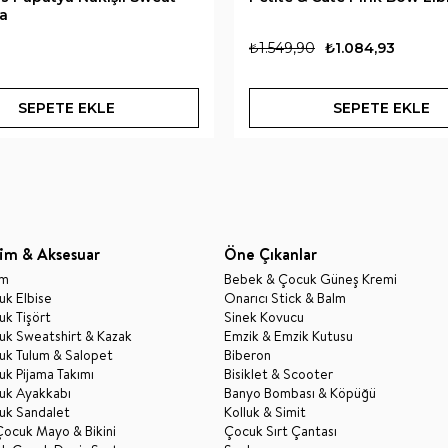
la
₺1.549,90
₺1.084,93
SEPETE EKLE
SEPETE EKLE
im & Aksesuar
Öne Çıkanlar
im
Bebek & Çocuk Güneş Kremi
k Elbise
Onarıcı Stick & Balm
k Tişört
Sinek Kovucu
uk Sweatshirt & Kazak
Emzik & Emzik Kutusu
uk Tulum & Salopet
Biberon
k Pijama Takımı
Bisiklet & Scooter
uk Ayakkabı
Banyo Bombası & Köpüğü
uk Sandalet
Kolluk & Simit
Çocuk Mayo & Bikini
Çocuk Sırt Çantası