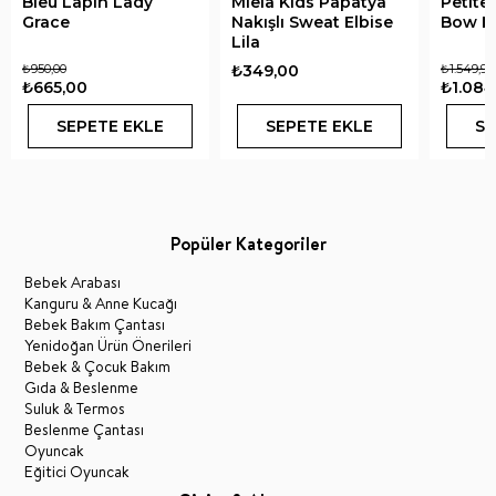
Bleu Lapin Lady
Miela Kids Papatya
Petite
Grace
Nakışlı Sweat Elbise
Bow El
Lila
₺950,00
₺349,00
₺1.549,90
₺665,00
₺1.084
SEPETE EKLE
SEPETE EKLE
SE
Popüler Kategoriler
Bebek Arabası
Kanguru & Anne Kucağı
Bebek Bakım Çantası
Yenidoğan Ürün Önerileri
Bebek & Çocuk Bakım
Gıda & Beslenme
Suluk & Termos
Beslenme Çantası
Oyuncak
Eğitici Oyuncak