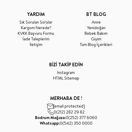
YARDIM
BT BLOG
Sık Sorulan Sorular
Anne
Kargom Nerede?
Yenidoğan
KVKK Başvuru Formu
Bebek Bakım
İade Taleplerim
Giyim
İletişim
Tüm Blog İçerikleri
BİZİ TAKİP EDİN
Instagram
HTML Sitemap
MERHABA DE !
[email protected]
0(212) 282 29 82
Bodrum Mağaza:
0(252) 377 6060
Whatsapp:
0(542) 350 0000