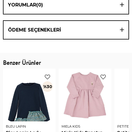
YORUMLAR
(0)
ÖDEME SEÇENEKLERI
Benzer Ürünler
%30
BLEU LAPIN
MIELA KIDS
PETITE 