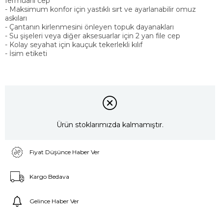
fermuarlı cep
- Maksimum konfor için yastıklı sırt ve ayarlanabilir omuz
askıları
- Çantanın kirlenmesini önleyen topuk dayanakları
- Su şişeleri veya diğer aksesuarlar için 2 yan file cep
- Kolay seyahat için kauçuk tekerlekli kılıf
- İsim etiketi
Ürün stoklarımızda kalmamıştır.
Fiyat Düşünce Haber Ver
Kargo Bedava
Gelince Haber Ver