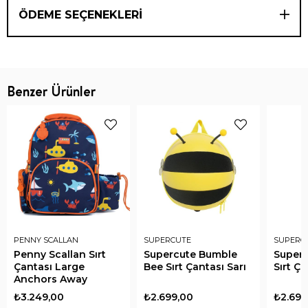
ÖDEME SEÇENEKLERI
Benzer Ürünler
PENNY SCALLAN
SUPERCUTE
SUPERC
Penny Scallan Sırt
Supercute Bumble
Superc
Çantası Large
Bee Sırt Çantası Sarı
Sırt Ç
Anchors Away
₺3.249,00
₺2.699,00
₺2.699