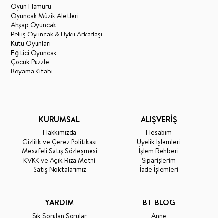
Oyun Hamuru
Oyuncak Müzik Aletleri
Ahşap Oyuncak
Peluş Oyuncak & Uyku Arkadaşı
Kutu Oyunları
Eğitici Oyuncak
Çocuk Puzzle
Boyama Kitabı
KURUMSAL
ALIŞVERİŞ
Hakkımızda
Hesabım
Gizlilik ve Çerez Politikası
Üyelik İşlemleri
Mesafeli Satış Sözleşmesi
İşlem Rehberi
KVKK ve Açık Rıza Metni
Siparişlerim
Satış Noktalarımız
İade İşlemleri
YARDIM
BT BLOG
Sık Sorulan Sorular
Anne