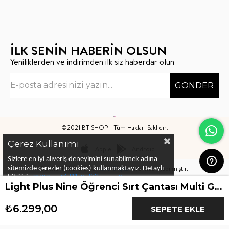
İLK SENİN HABERİN OLSUN
Yeniliklerden ve indirimden ilk siz haberdar olun
GÖNDER
©2021 BT SHOP - Tüm Hakları Saklıdır.
Çerez Kullanımı
Apple
Android
Sizlere en iyi alıveriş deneyimini sunabilmek adına
Bu sitenin kurulumu
Keyo Digital
tarafından yapılmıştır.
sitemizde çerezler (cookies) kullanmaktayız.
Detaylı
bilgi için
KVKK ve Gizlilik Politikası
ve
Çerez
Light Plus Nine Öğrenci Sırt Çantası Multi Green
Politika
ları
nı
inceleyebilirsiniz
₺6.299,00