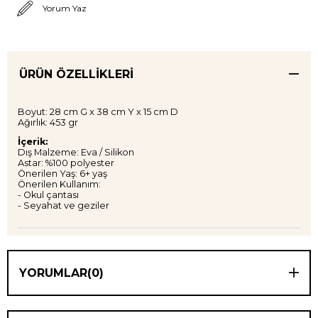
Yorum Yaz
ÜRÜN ÖZELLIKLERI
Boyut: 28 cm G x 38 cm Y x 15 cm D
Ağırlık: 453 gr
İçerik:
Dış Malzeme: Eva / Silikon
Astar: %100 polyester
Önerilen Yaş: 6+ yaş
Önerilen Kullanım:
- Okul çantası
- Seyahat ve geziler
YORUMLAR
(0)