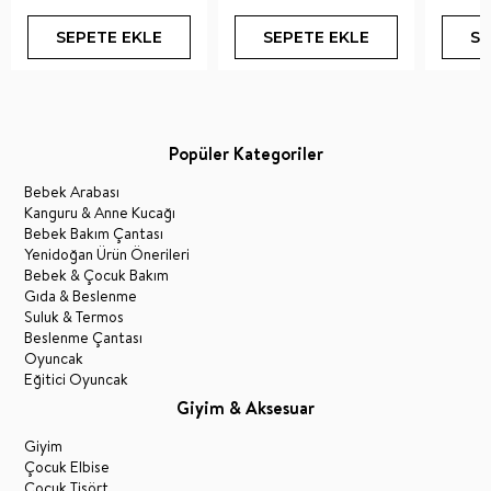
SEPETE EKLE
SEPETE EKLE
SE
Popüler Kategoriler
Bebek Arabası
Kanguru & Anne Kucağı
Bebek Bakım Çantası
Yenidoğan Ürün Önerileri
Bebek & Çocuk Bakım
Gıda & Beslenme
Suluk & Termos
Beslenme Çantası
Oyuncak
Eğitici Oyuncak
Giyim & Aksesuar
Giyim
Çocuk Elbise
Çocuk Tişört