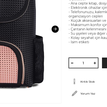
- Ana cepte kitap, dosya
- Elektronik cihazlar içi
- Telefonunuzu, kalemle
organizasyon cepleri
- Küçük aksesuarları ve 
- Maksimum konfor için y
- Çantanın kirlenmesini
- Su şişeleri veya diğer 
- Kolay seyahat için kauç
- İsim etiketi
Kritik Stok
Yorum Yaz