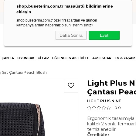
shop.buseterim.com.tr masaüstü bildirimlerine
HIZLI KARGO
ekleyin.
shop.buseterim.com.tr özel fırsatlardan ve güncel
kampanyalardan haberiniz olsun ister misiniz?
Daha Sonra
Evet
ÇANTA
OYUNCAK
KİTAP
EĞLENCE & AKTİVİTE
AKSESUAR
EV & YAŞAM
i Sırt Çantası Peach Blush
Light Plus N
Çantası Pea
LIGHT PLUS NINE
0.0
Ergonomik tasarımıyla 
kaliteli 2 yönlü fermuar
temizlenebilir.
Özellikler