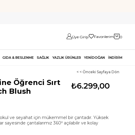
Favorilerim
Üye Girişi
0
GIDA & BESLENME
SAĞLIK
YAZLIK ÜRÜNLER
YENİDOĞAN
İNDİRİM
< < Önceki Sayfaya Dön
ine Öğrenci Sırt
₺6.299,00
ch Blush
okul ve seyahat için mükemmel bir çantadır. Yüksek
lar sayesinde çantalarımız 360º açılabilir ve kolay