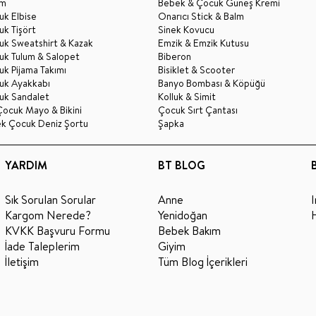
im
Bebek & Çocuk Güneş Kremi
k Elbise
Onarıcı Stick & Balm
k Tişört
Sinek Kovucu
uk Sweatshirt & Kazak
Emzik & Emzik Kutusu
uk Tulum & Salopet
Biberon
k Pijama Takımı
Bisiklet & Scooter
uk Ayakkabı
Banyo Bombası & Köpüğü
uk Sandalet
Kolluk & Simit
Çocuk Mayo & Bikini
Çocuk Sırt Çantası
ek Çocuk Deniz Şortu
Şapka
YARDIM
BT BLOG
Sık Sorulan Sorular
Anne
Kargom Nerede?
Yenidoğan
KVKK Başvuru Formu
Bebek Bakım
İade Taleplerim
Giyim
İletişim
Tüm Blog İçerikleri