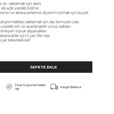
 vb. saklamak için alanı
n ek açık yastıklı bölme
rinizi ve aksesuarlarınızı düzenli tutmak için küçük
atıştırmalıkları saklamak için dış fermuarlı cep
astıklı sırt ve ayarlanabilir omuz askıları
 önleyen topuk dayanakları
aksesuarlar için 2 yan file cep
uk tekerlekli kılıf
Fiyat Düşünce Haber
Kargo Bedava
Ver