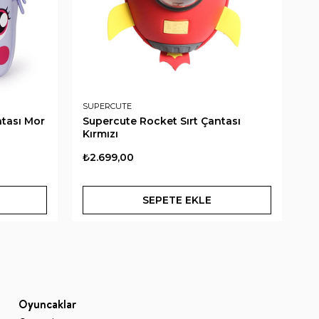
SUPERCUTE
SU
ntası Mor
Supercute Rocket Sırt Çantası
Su
Kırmızı
₺2.699,00
₺2
SEPETE EKLE
Oyuncaklar