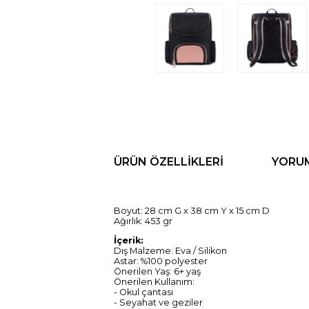
ÜRÜN ÖZELLIKLERI
YORU
Boyut: 28 cm G x 38 cm Y x 15 cm D
Ağırlık: 453 gr
İçerik:
Dış Malzeme: Eva / Silikon
Astar: %100 polyester
Önerilen Yaş: 6+ yaş
Önerilen Kullanım:
- Okul çantası
- Seyahat ve geziler