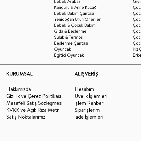
Bebek Arabası
Giy
Kanguru & Anne Kucağı
Çocu
Bebek Bakım Çantası
Çocu
Yenidoğan Ürün Önerileri
Çoc
Bebek & Çocuk Bakım
Çoc
Gıda & Beslenme
Çocu
Suluk & Termos
Çoc
Beslenme Çantası
Çoc
Oyuncak
Kız 
Eğitici Oyuncak
Erk
KURUMSAL
ALIŞVERİŞ
Hakkımızda
Hesabım
Gizlilik ve Çerez Politikası
Üyelik İşlemleri
Mesafeli Satış Sözleşmesi
İşlem Rehberi
KVKK ve Açık Rıza Metni
Siparişlerim
Satış Noktalarımız
İade İşlemleri