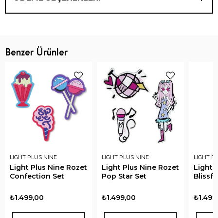
Benzer Ürünler
LIGHT PLUS NINE
LIGHT PLUS NINE
LIGHT P
Light Plus Nine Rozet
Light Plus Nine Rozet
Light 
Confection Set
Pop Star Set
Blissfu
₺1.499,00
₺1.499,00
₺1.499