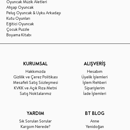
Oyuncak Müzik Aletleri
Ahşap Oyuncak
Peluş Oyuncak & Uyku Arkadaşı
Kutu Oyunları
Eğitici Oyuncak
Çocuk Puzzle
Boyama Kitabı
KURUMSAL
ALIŞVERİŞ
Hakkımızda
Hesabım
Gizlilik ve Çerez Politikası
Üyelik İşlemleri
Mesafeli Satış Sözleşmesi
İşlem Rehberi
KVKK ve Açık Rıza Metni
Siparişlerim
Satış Noktalarımız
İade İşlemleri
YARDIM
BT BLOG
Sık Sorulan Sorular
Anne
Kargom Nerede?
Yenidoğan