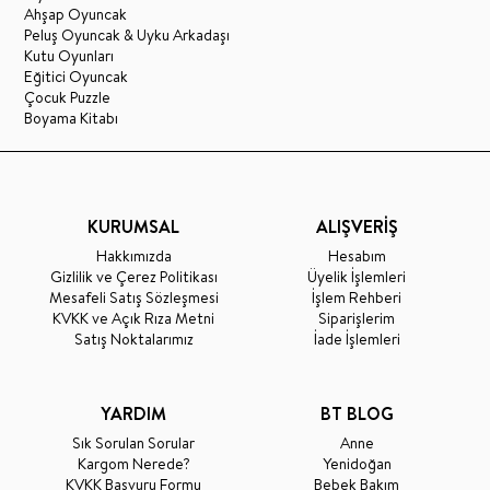
Ahşap Oyuncak
Peluş Oyuncak & Uyku Arkadaşı
Kutu Oyunları
Eğitici Oyuncak
Çocuk Puzzle
Boyama Kitabı
KURUMSAL
ALIŞVERİŞ
Hakkımızda
Hesabım
Gizlilik ve Çerez Politikası
Üyelik İşlemleri
Mesafeli Satış Sözleşmesi
İşlem Rehberi
KVKK ve Açık Rıza Metni
Siparişlerim
Satış Noktalarımız
İade İşlemleri
YARDIM
BT BLOG
Sık Sorulan Sorular
Anne
Kargom Nerede?
Yenidoğan
KVKK Başvuru Formu
Bebek Bakım