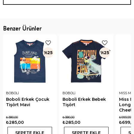
Benzer Ürünler
%25
%25
BOBOLİ
BOBOLİ
MISS MU
Boboli Erkek Çocuk
Boboli Erkek Bebek
Miss Mu
Tişört Mavi
Tişört
Long S
Cheeta
₺380,00
₺380,00
₺999,99
₺285,00
₺285,00
₺699,9
SEPETE EKLE
SEPETE EKLE
SE