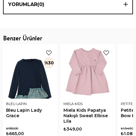
YORUMLAR
(0)
Benzer Ürünler
%30
BLEU LAPIN
MIELA KIDS
PETITE 
Bleu Lapin Lady
Miela Kids Papatya
Petite
Grace
Nakışlı Sweat Elbise
Bow El
Lila
₺950,00
₺349,00
₺1.549,90
₺665,00
₺1.084