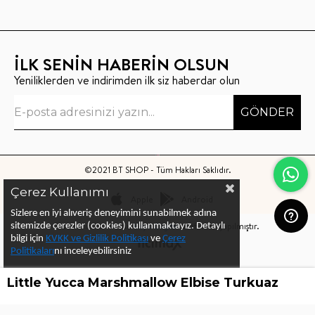
İLK SENİN HABERİN OLSUN
Yeniliklerden ve indirimden ilk siz haberdar olun
GÖNDER
©2021 BT SHOP - Tüm Hakları Saklıdır.
Çerez Kullanımı
Apple
Android
Sizlere en iyi alıveriş deneyimini sunabilmek adına
Bu sitenin kurulumu
Keyo Digital
tarafından yapılmıştır.
sitemizde çerezler (cookies) kullanmaktayız.
Detaylı
bilgi için
KVKK ve Gizlilik Politikası
ve
Çerez
Politika
ları
nı
inceleyebilirsiniz
Little Yucca Marshmallow Elbise Turkuaz