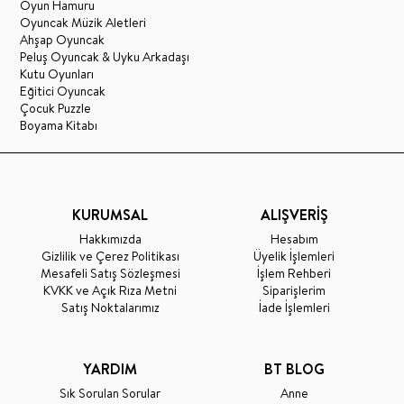
Oyun Hamuru
Oyuncak Müzik Aletleri
Ahşap Oyuncak
Peluş Oyuncak & Uyku Arkadaşı
Kutu Oyunları
Eğitici Oyuncak
Çocuk Puzzle
Boyama Kitabı
KURUMSAL
ALIŞVERİŞ
Hakkımızda
Hesabım
Gizlilik ve Çerez Politikası
Üyelik İşlemleri
Mesafeli Satış Sözleşmesi
İşlem Rehberi
KVKK ve Açık Rıza Metni
Siparişlerim
Satış Noktalarımız
İade İşlemleri
YARDIM
BT BLOG
Sık Sorulan Sorular
Anne