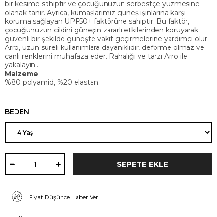
bir kesime sahiptir ve çocuğunuzun serbestçe yüzmesine
olanak tanır. Ayrıca, kumaşlarımız güneş ışınlarına karşı
koruma sağlayan UPF50+ faktörüne sahiptir. Bu faktör,
çocuğunuzun cildini güneşin zararlı etkilerinden koruyarak
güvenli bir şekilde güneşte vakit geçirmelerine yardımcı olur.
Arro, uzun süreli kullanımlara dayanıklıdır, deforme olmaz ve
canlı renklerini muhafaza eder. Rahalığı ve tarzı Arro ile
yakalayın…
Malzeme
%80 polyamid, %20 elastan.
BEDEN
Fiyat Düşünce Haber Ver