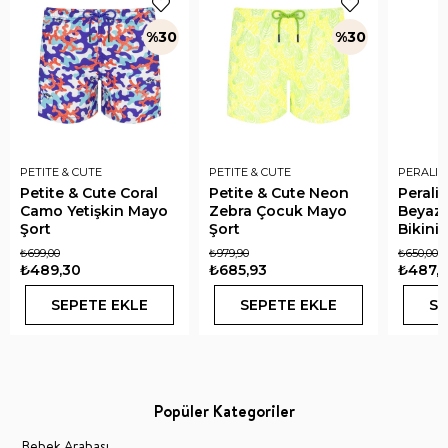
%30
%30
PETITE & CUTE
PETITE & CUTE
PERALIN
Petite & Cute Coral
Petite & Cute Neon
Perali
Camo Yetişkin Mayo
Zebra Çocuk Mayo
Beyaz 
Şort
Şort
Bikini
₺699,00
₺979,90
₺650,00
₺489,30
₺685,93
₺487,
SEPETE EKLE
SEPETE EKLE
SE
Popüler Kategoriler
Bebek Arabası