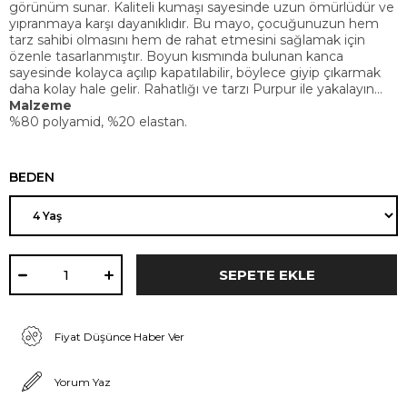
görünüm sunar. Kaliteli kumaşı sayesinde uzun ömürlüdür ve
yıpranmaya karşı dayanıklıdır. Bu mayo, çocuğunuzun hem
tarz sahibi olmasını hem de rahat etmesini sağlamak için
özenle tasarlanmıştır. Boyun kısmında bulunan kanca
sayesinde kolayca açılıp kapatılabilir, böylece giyip çıkarmak
daha kolay hale gelir. Rahatlığı ve tarzı Purpur ile yakalayın…
Malzeme
%80 polyamid, %20 elastan.
BEDEN
Fiyat Düşünce Haber Ver
Yorum Yaz