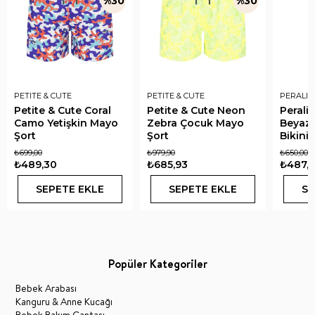
%30
%30
PETITE & CUTE
PETITE & CUTE
PERALIN
Petite & Cute Coral
Petite & Cute Neon
Perali
Camo Yetişkin Mayo
Zebra Çocuk Mayo
Beyaz 
Şort
Şort
Bikini
₺699,00
₺979,90
₺650,00
₺489,30
₺685,93
₺487,
SEPETE EKLE
SEPETE EKLE
SE
Popüler Kategoriler
Bebek Arabası
Kanguru & Anne Kucağı