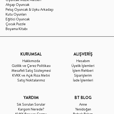
Ahşap Oyuncak
Peluş Oyuncak & Uyku Arkadaşı
Kutu Oyunları
Eğitici Oyuncak
Çocuk Puzzle
Boyama Kitabı
KURUMSAL
ALIŞVERİŞ
Hakkımızda
Hesabım
Gizlilik ve Çerez Politikası
Üyelik İşlemleri
Mesafeli Satış Sözleşmesi
İşlem Rehberi
KVKK ve Açık Rıza Metni
Siparişlerim
Satış Noktalarımız
İade İşlemleri
YARDIM
BT BLOG
Sık Sorulan Sorular
Anne
Kargom Nerede?
Yenidoğan