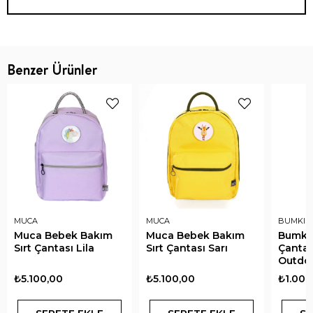
Benzer Ürünler
MUCA
MUCA
BUMKIN
Muca Bebek Bakım
Muca Bebek Bakım
Bumkins
Sırt Çantası Lila
Sırt Çantası Sarı
Çantas
Outdo
₺5.100,00
₺5.100,00
₺1.000