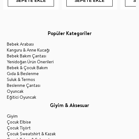
SEPETE EKLE
SEPETE EKLE
SE
Popüler Kategoriler
Bebek Arabası
Kanguru & Anne Kucağı
Bebek Bakım Çantası
Yenidoğan Ürün Önerileri
Bebek & Çocuk Bakım
Gıda & Beslenme
Suluk & Termos
Beslenme Çantası
Oyuncak
Eğitici Oyuncak
Giyim & Aksesuar
Giyim
Çocuk Elbise
Çocuk Tişört
Çocuk Sweatshirt & Kazak