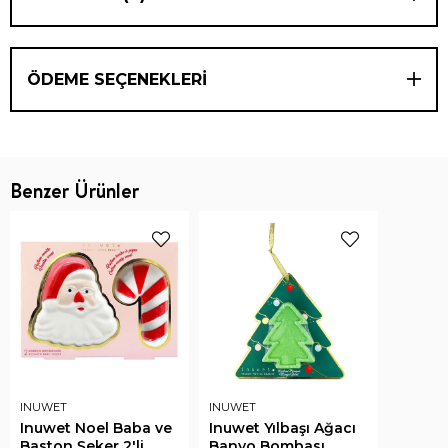
ÖDEME SEÇENEKLERI
Benzer Ürünler
INUWET
INUWET
Inuwet Noel Baba ve
Inuwet Yılbaşı Ağacı
Baston Şeker 2'li
Banyo Bombası