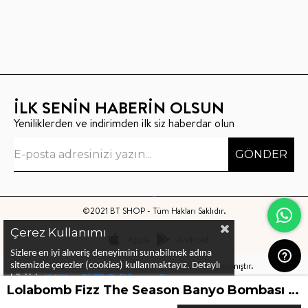
İLK SENİN HABERİN OLSUN
Yeniliklerden ve indirimden ilk siz haberdar olun
GÖNDER
©2021 BT SHOP - Tüm Hakları Saklıdır.
Çerez Kullanımı
Apple
Android
Sizlere en iyi alıveriş deneyimini sunabilmek adına
Bu sitenin kurulumu
Keyo Digital
tarafından yapılmıştır.
sitemizde çerezler (cookies) kullanmaktayız.
Detaylı
bilgi için
KVKK ve Gizlilik Politikası
ve
Çerez
Lolabomb Fizz The Season Banyo Bombası 160gr
Politika
ları
nı
inceleyebilirsiniz