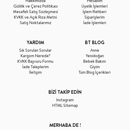
Hakkımızda
Hesabım
Gizlilik ve Çerez Politikası
Üyelik İşlemleri
Mesafeli Satış Sözleşmesi
İşlem Rehberi
KVKK ve Açık Rıza Metni
Siparişlerim
Satış Noktalarımız
İade İşlemleri
YARDIM
BT BLOG
Sık Sorulan Sorular
Anne
Kargom Nerede?
Yenidoğan
KVKK Başvuru Formu
Bebek Bakım
İade Taleplerim
Giyim
İletişim
Tüm Blog İçerikleri
BİZİ TAKİP EDİN
Instagram
HTML Sitemap
MERHABA DE !