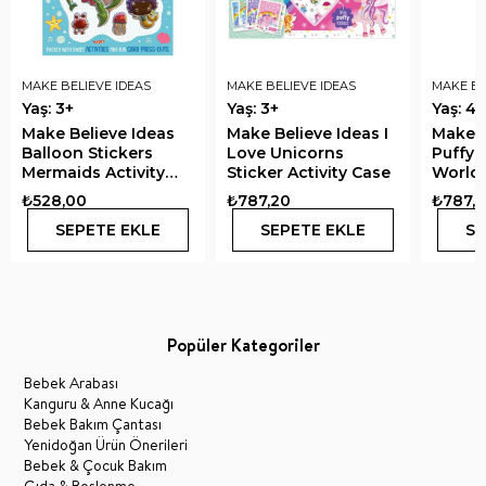
MAKE BELIEVE IDEAS
MAKE BELIEVE IDEAS
MAKE BE
Yaş: 3+
Yaş: 3+
Yaş: 4+
Make Believe Ideas
Make Believe Ideas I
Make B
Balloon Stickers
Love Unicorns
Puffy 
Mermaids Activity
Sticker Activity Case
World 
Book
Activi
₺528,00
₺787,20
₺787,
SEPETE EKLE
SEPETE EKLE
SE
Popüler Kategoriler
Bebek Arabası
Kanguru & Anne Kucağı
Bebek Bakım Çantası
Yenidoğan Ürün Önerileri
Bebek & Çocuk Bakım