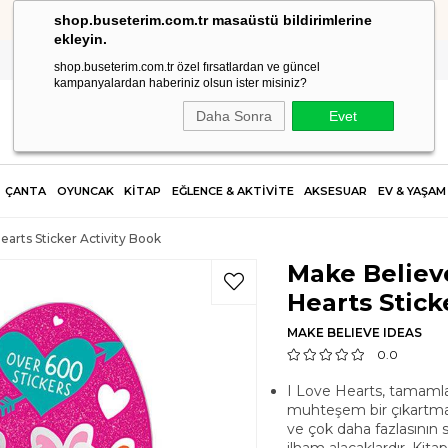
shop.buseterim.com.tr masaüstü bildirimlerine
HIZLI KARGO
ekleyin.
shop.buseterim.com.tr özel fırsatlardan ve güncel
kampanyalardan haberiniz olsun ister misiniz?
Daha Sonra
Evet
ÇANTA
OYUNCAK
KİTAP
EĞLENCE & AKTİVİTE
AKSESUAR
EV & YAŞAM
earts Sticker Activity Book
Make Believe
Hearts Stick
MAKE BELIEVE IDEAS
0.0
I Love Hearts, tamamlay
muhteşem bir çıkartma ak
ve çok daha fazlasının 