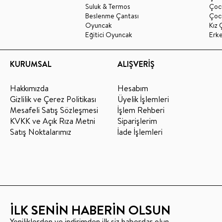
Suluk & Termos
Çoc
Beslenme Çantası
Çoc
Oyuncak
Kız 
Eğitici Oyuncak
Erk
KURUMSAL
ALIŞVERİŞ
Hakkımızda
Hesabım
Gizlilik ve Çerez Politikası
Üyelik İşlemleri
Mesafeli Satış Sözleşmesi
İşlem Rehberi
KVKK ve Açık Rıza Metni
Siparişlerim
Satış Noktalarımız
İade İşlemleri
İLK SENİN HABERİN OLSUN
Yeniliklerden ve indirimden ilk siz haberdar olun