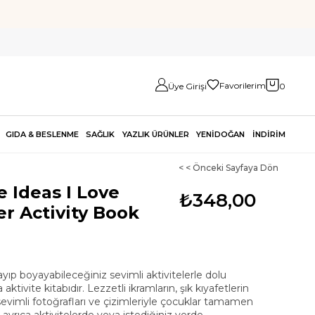
Favorilerim
Üye Girişi
0
GIDA & BESLENME
SAĞLIK
YAZLIK ÜRÜNLER
YENİDOĞAN
İNDİRİM
< < Önceki Sayfaya Dön
 Ideas I Love
₺348,00
er Activity Book
ıp boyayabileceğiniz sevimli aktivitelerle dolu
tivite kitabıdır. Lezzetli ikramların, şık kıyafetlerin
sevimli fotoğrafları ve çizimleriyle çocuklar tamamen