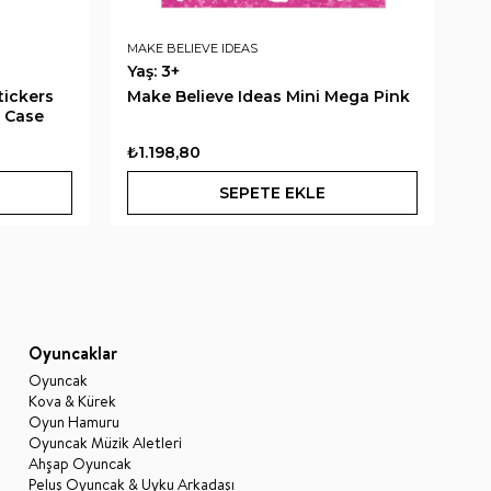
MAKE BELIEVE IDEAS
LA
Yaş: 3+
Ya
tickers
Make Believe Ideas Mini Mega Pink
Pe
y Case
B
₺1.198,80
₺
SEPETE EKLE
Oyuncaklar
Oyuncak
Kova & Kürek
Oyun Hamuru
Oyuncak Müzik Aletleri
Ahşap Oyuncak
Peluş Oyuncak & Uyku Arkadaşı