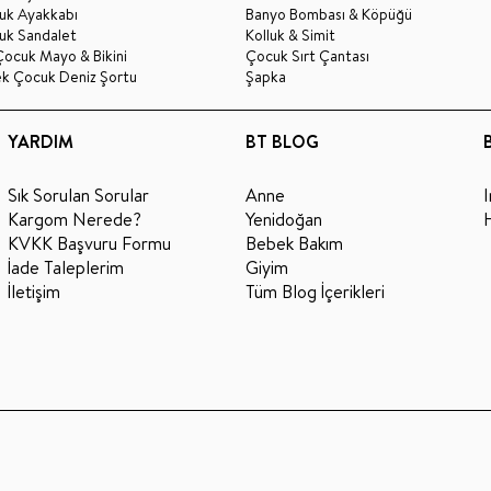
uk Ayakkabı
Banyo Bombası & Köpüğü
uk Sandalet
Kolluk & Simit
Çocuk Mayo & Bikini
Çocuk Sırt Çantası
ek Çocuk Deniz Şortu
Şapka
YARDIM
BT BLOG
Sık Sorulan Sorular
Anne
Kargom Nerede?
Yenidoğan
KVKK Başvuru Formu
Bebek Bakım
İade Taleplerim
Giyim
İletişim
Tüm Blog İçerikleri