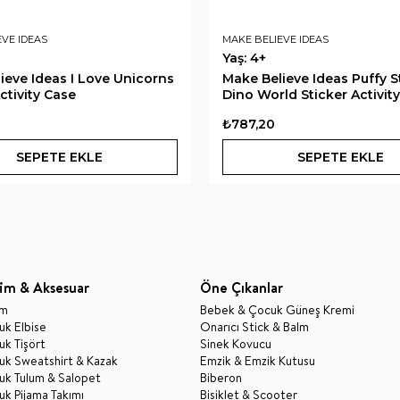
EVE IDEAS
MAKE BELIEVE IDEAS
Yaş: 4+
ieve Ideas I Love Unicorns
Make Believe Ideas Puffy S
ctivity Case
Dino World Sticker Activit
₺787,20
SEPETE EKLE
SEPETE EKLE
im & Aksesuar
Öne Çıkanlar
im
Bebek & Çocuk Güneş Kremi
k Elbise
Onarıcı Stick & Balm
k Tişört
Sinek Kovucu
uk Sweatshirt & Kazak
Emzik & Emzik Kutusu
uk Tulum & Salopet
Biberon
k Pijama Takımı
Bisiklet & Scooter