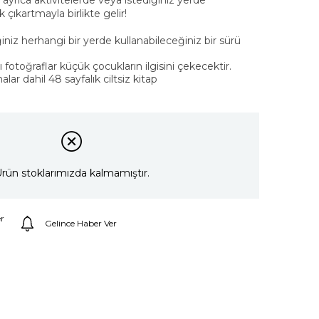
p ayrıca aktivitelerde veya istediğiniz yerde
 çıkartmayla birlikte gelir!
iniz herhangi bir yerde kullanabileceğiniz bir sürü
ı fotoğraflar küçük çocukların ilgisini çekecektir.
alar dahil 48 sayfalık ciltsiz kitap
rün stoklarımızda kalmamıştır.
r
Gelince Haber Ver