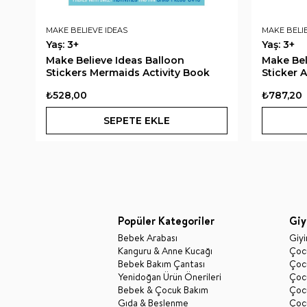
MAKE BELIEVE IDEAS
MAKE BELI
Yaş: 3+
Yaş: 3+
Make Believe Ideas Balloon
Make Bel
Stickers Mermaids Activity Book
Sticker A
₺528,00
₺787,20
SEPETE EKLE
Popüler Kategoriler
Giy
Bebek Arabası
Giy
Kanguru & Anne Kucağı
Çocu
Bebek Bakım Çantası
Çocu
Yenidoğan Ürün Önerileri
Çoc
Bebek & Çocuk Bakım
Çoc
Gıda & Beslenme
Çocu