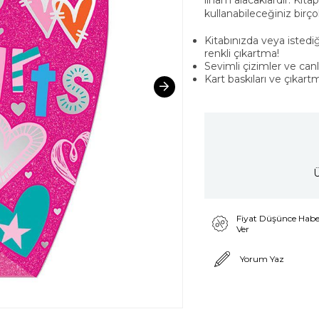
ilham alacaklardır. Kita
kullanabileceğiniz birçok
Kitabınızda veya istediğ
renkli çıkartma!
Sevimli çizimler ve canl
Kart baskıları ve çıkartm
Ü
Fiyat Düşünce Habe
Ver
Yorum Yaz