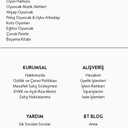
Oyun Hamuru
Oyuncak Müzik Aletleri
Ahşap Oyuncak
Peluş Oyuncak & Uyku Arkadaşı
Kutu Oyunları
Eğitici Oyuncak
Çocuk Puzzle
Boyama Kitabı
KURUMSAL
ALIŞVERİŞ
Hakkımızda
Hesabım
Gizlilik ve Çerez Politikası
Üyelik İşlemleri
Mesafeli Satış Sözleşmesi
İşlem Rehberi
KVKK ve Açık Rıza Metni
Siparişlerim
Satış Noktalarımız
İade İşlemleri
YARDIM
BT BLOG
Sık Sorulan Sorular
Anne