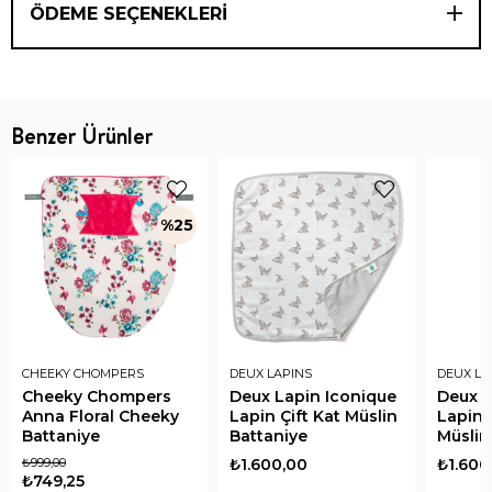
ÖDEME SEÇENEKLERI
Benzer Ürünler
%25
CHEEKY CHOMPERS
DEUX LAPINS
DEUX LA
Cheeky Chompers
Deux Lapin Iconique
Deux L
Anna Floral Cheeky
Lapin Çift Kat Müslin
Lapin 
Battaniye
Battaniye
Müslin
₺999,00
₺1.600,00
₺1.600
₺749,25