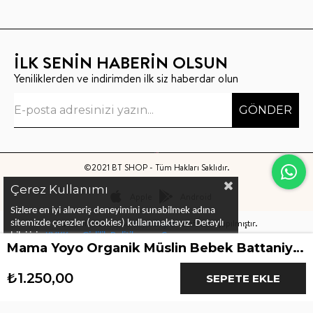
İLK SENİN HABERİN OLSUN
Yeniliklerden ve indirimden ilk siz haberdar olun
GÖNDER
©2021 BT SHOP - Tüm Hakları Saklıdır.
Çerez Kullanımı
Apple
Android
Sizlere en iyi alıveriş deneyimini sunabilmek adına
Bu sitenin kurulumu
Keyo Digital
tarafından yapılmıştır.
sitemizde çerezler (cookies) kullanmaktayız.
Detaylı
bilgi için
KVKK ve Gizlilik Politikası
ve
Çerez
Mama Yoyo Organik Müslin Bebek Battaniyesi Fare Desenli
Politika
ları
nı
inceleyebilirsiniz
₺1.250,00