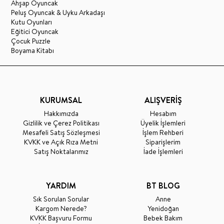
Ahşap Oyuncak
Peluş Oyuncak & Uyku Arkadaşı
Kutu Oyunları
Eğitici Oyuncak
Çocuk Puzzle
Boyama Kitabı
KURUMSAL
ALIŞVERİŞ
Hakkımızda
Hesabım
Gizlilik ve Çerez Politikası
Üyelik İşlemleri
Mesafeli Satış Sözleşmesi
İşlem Rehberi
KVKK ve Açık Rıza Metni
Siparişlerim
Satış Noktalarımız
İade İşlemleri
YARDIM
BT BLOG
Sık Sorulan Sorular
Anne
Kargom Nerede?
Yenidoğan
KVKK Başvuru Formu
Bebek Bakım