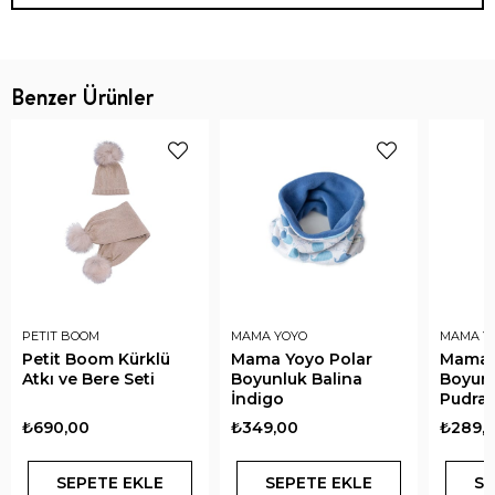
Benzer Ürünler
PETIT BOOM
MAMA YOYO
MAMA Y
Petit Boom Kürklü
Mama Yoyo Polar
Mama 
Atkı ve Bere Seti
Boyunluk Balina
Boyun
İndigo
Pudra 
₺690,00
₺349,00
₺289,
SEPETE EKLE
SEPETE EKLE
SE