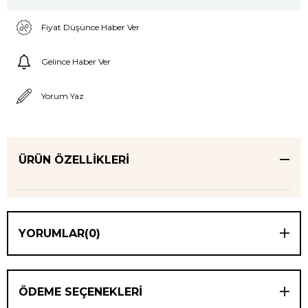
Fiyat Düşünce Haber Ver
Gelince Haber Ver
Yorum Yaz
ÜRÜN ÖZELLIKLERI
YORUMLAR
(0)
ÖDEME SEÇENEKLERI