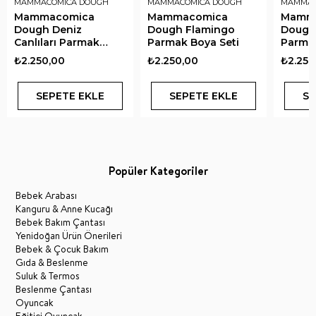
MAMMACOMICA DOUGH
MAMMACOMICA DOUGH
MAMMAC
Mammacomica
Mammacomica
Mamm
Dough Deniz
Dough Flamingo
Dough
Canlıları Parmak
Parmak Boya Seti
Parmak
Boya Seti
₺2.250,00
₺2.250,00
₺2.250
SEPETE EKLE
SEPETE EKLE
SE
Popüler Kategoriler
Bebek Arabası
Kanguru & Anne Kucağı
Bebek Bakım Çantası
Yenidoğan Ürün Önerileri
Bebek & Çocuk Bakım
Gıda & Beslenme
Suluk & Termos
Beslenme Çantası
Oyuncak