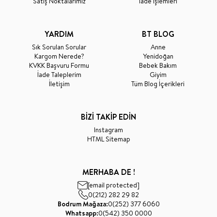
Satış Noktalarımız
İade İşlemleri
YARDIM
BT BLOG
Sık Sorulan Sorular
Anne
Kargom Nerede?
Yenidoğan
KVKK Başvuru Formu
Bebek Bakım
İade Taleplerim
Giyim
İletişim
Tüm Blog İçerikleri
BİZİ TAKİP EDİN
Instagram
HTML Sitemap
MERHABA DE !
[email protected]
0(212) 282 29 82
Bodrum Mağaza:
0(252) 377 6060
Whatsapp:
0(542) 350 0000