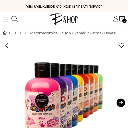
YENİ ÜYELİKLERDE %10 İNDİRİM FIRSATI "NEW10"
0
Mammacomica Dough Yıkanabilir Parmak Boyası