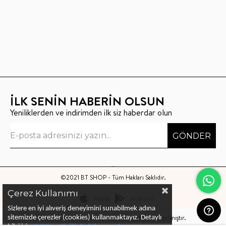
İLK SENİN HABERİN OLSUN
Yeniliklerden ve indirimden ilk siz haberdar olun
GÖNDER
©2021 BT SHOP - Tüm Hakları Saklıdır.
Çerez Kullanımı
Apple
Android
Sizlere en iyi alıveriş deneyimini sunabilmek adına
Bu sitenin kurulumu
Keyo Digital
tarafından yapılmıştır.
sitemizde çerezler (cookies) kullanmaktayız.
Detaylı