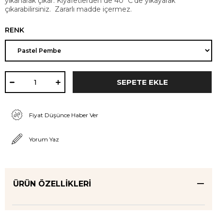
yıkanarak çıkar. Kıyafetlerden de 40˚C’de yıkayarak
çıkarabilirsiniz. Zararlı madde içermez.
RENK
Fiyat Düşünce Haber Ver
Yorum Yaz
ÜRÜN ÖZELLIKLERI