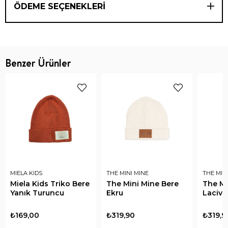
ÖDEME SEÇENEKLERI
Benzer Ürünler
MIELA KIDS
THE MINI MINE
THE MIN
Miela Kids Triko Bere
The Mini Mine Bere
The Mi
Yanık Turuncu
Ekru
Lacive
₺169,00
₺319,90
₺319,9