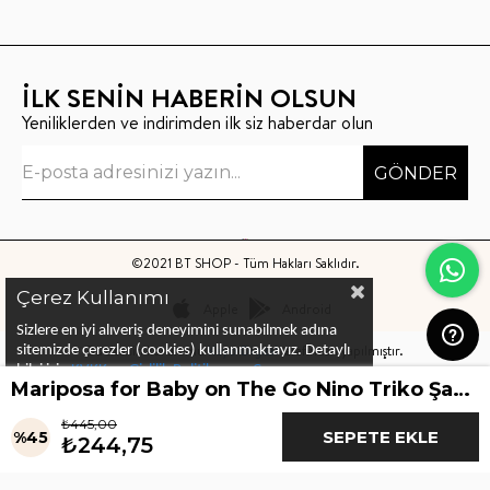
İLK SENİN HABERİN OLSUN
Yeniliklerden ve indirimden ilk siz haberdar olun
GÖNDER
©2021 BT SHOP - Tüm Hakları Saklıdır.
Çerez Kullanımı
Apple
Android
Sizlere en iyi alıveriş deneyimini sunabilmek adına
Bu sitenin kurulumu
Keyo Digital
tarafından yapılmıştır.
sitemizde çerezler (cookies) kullanmaktayız.
Detaylı
bilgi için
KVKK ve Gizlilik Politikası
ve
Çerez
Mariposa for Baby on The Go Nino Triko Şapka Gri Mavi
Politika
ları
nı
inceleyebilirsiniz
₺445,00
%
45
₺244,75
İndirim