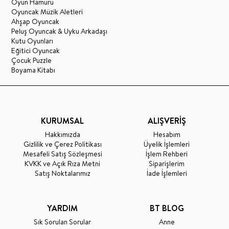
Oyun Hamuru
Oyuncak Müzik Aletleri
Ahşap Oyuncak
Peluş Oyuncak & Uyku Arkadaşı
Kutu Oyunları
Eğitici Oyuncak
Çocuk Puzzle
Boyama Kitabı
KURUMSAL
ALIŞVERİŞ
Hakkımızda
Hesabım
Gizlilik ve Çerez Politikası
Üyelik İşlemleri
Mesafeli Satış Sözleşmesi
İşlem Rehberi
KVKK ve Açık Rıza Metni
Siparişlerim
Satış Noktalarımız
İade İşlemleri
YARDIM
BT BLOG
Sık Sorulan Sorular
Anne