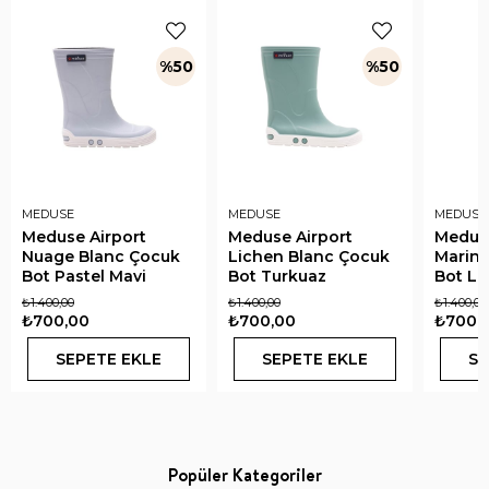
%50
%50
MEDUSE
MEDUSE
MEDUSE
Meduse Airport
Meduse Airport
Meduse
Nuage Blanc Çocuk
Lichen Blanc Çocuk
Marine
Bot Pastel Mavi
Bot Turkuaz
Bot La
₺1.400,00
₺1.400,00
₺1.400,00
₺700,00
₺700,00
₺700,
SEPETE EKLE
SEPETE EKLE
SE
Popüler Kategoriler