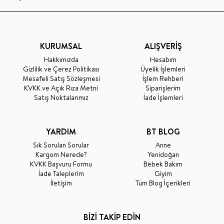
KURUMSAL
ALIŞVERİŞ
Hakkımızda
Hesabım
Gizlilik ve Çerez Politikası
Üyelik İşlemleri
Mesafeli Satış Sözleşmesi
İşlem Rehberi
KVKK ve Açık Rıza Metni
Siparişlerim
Satış Noktalarımız
İade İşlemleri
YARDIM
BT BLOG
Sık Sorulan Sorular
Anne
Kargom Nerede?
Yenidoğan
KVKK Başvuru Formu
Bebek Bakım
İade Taleplerim
Giyim
İletişim
Tüm Blog İçerikleri
BİZİ TAKİP EDİN