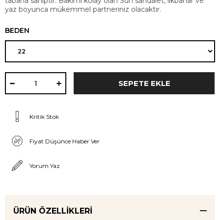
tabana sahiptir. Bakımı kolay olan Sun sandalet, ilkbahar ve
yaz boyunca mükemmel partneriniz olacaktır.
BEDEN
Kritik Stok
Fiyat Düşünce Haber Ver
Yorum Yaz
ÜRÜN ÖZELLIKLERI