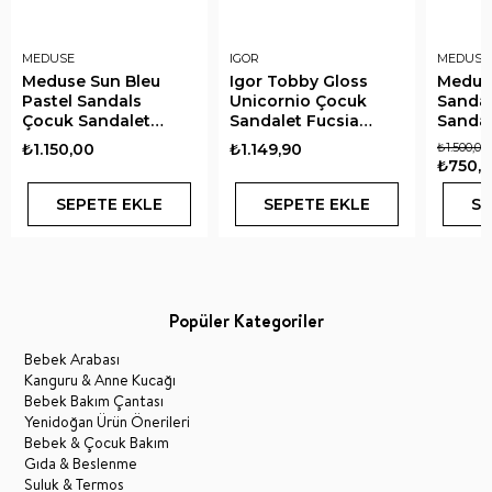
MEDUSE
IGOR
MEDUSE
Meduse Sun Bleu
Igor Tobby Gloss
Medus
Pastel Sandals
Unicornio Çocuk
Sanda
Çocuk Sandalet
Sandalet Fucsia
Sandal
Pastel Mavi
Glitter
₺1.150,00
₺1.149,90
₺1.500,00
₺750,
SEPETE EKLE
SEPETE EKLE
SE
Popüler Kategoriler
Bebek Arabası
Kanguru & Anne Kucağı
Bebek Bakım Çantası
Yenidoğan Ürün Önerileri
Bebek & Çocuk Bakım
Gıda & Beslenme
Suluk & Termos