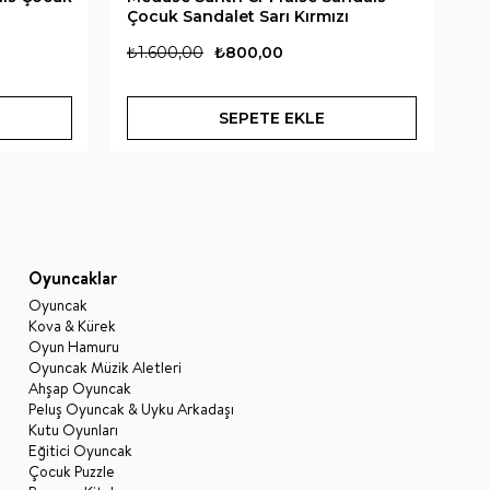
Çocuk Sandalet Sarı Kırmızı
Sa
₺1.600,00
₺800,00
₺1
SEPETE EKLE
Oyuncaklar
Oyuncak
Kova & Kürek
Oyun Hamuru
Oyuncak Müzik Aletleri
Ahşap Oyuncak
Peluş Oyuncak & Uyku Arkadaşı
Kutu Oyunları
Eğitici Oyuncak
Çocuk Puzzle