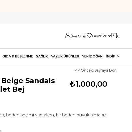
Favorilerim
Üye Girişi
0
GIDA & BESLENME
SAĞLIK
YAZLIK ÜRÜNLER
YENİDOĞAN
İNDİRİM
< < Önceki Sayfaya Dön
Beige Sandals
₺1.000,00
let Bej
çin, beden seçimi yaparken, bir beden büyük almanızı
r.