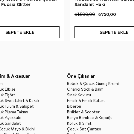
Fucsia Glitter
Sandalet Haki
₺1.500,00
₺750,00
SEPETE EKLE
SEPETE EKLE
im & Aksesuar
Öne Çıkanlar
im
Bebek & Çocuk Güneş Kremi
k Elbise
Onarıcı Stick & Balm
k Tişört
Sinek Kovucu
uk Sweatshirt & Kazak
Emzik & Emzik Kutusu
uk Tulum & Salopet
Biberon
k Pijama Takımı
Bisiklet & Scooter
uk Ayakkabı
Banyo Bombası & Köpüğü
uk Sandalet
Kolluk & Simit
Çocuk Mayo & Bikini
Çocuk Sırt Çantası