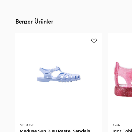
Benzer Ürünler
MEDUSE
IGOR
Meduse Sun Bleu Pastel Sandals
Igor Tob