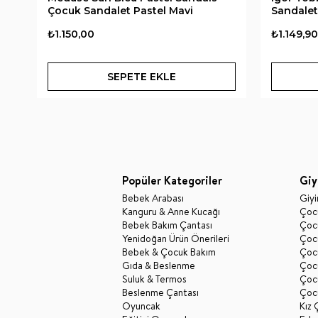
Çocuk Sandalet Pastel Mavi
Sandalet 
₺1.150,00
₺1.149,90
SEPETE EKLE
Popüler Kategoriler
Giy
Bebek Arabası
Giy
Kanguru & Anne Kucağı
Çocu
Bebek Bakım Çantası
Çocu
Yenidoğan Ürün Önerileri
Çoc
Bebek & Çocuk Bakım
Çoc
Gıda & Beslenme
Çocu
Suluk & Termos
Çoc
Beslenme Çantası
Çoc
Oyuncak
Kız 