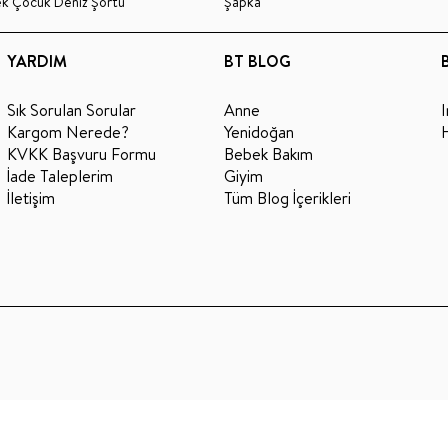
ek Çocuk Deniz Şortu
Şapka
YARDIM
BT BLOG
Sık Sorulan Sorular
Anne
Kargom Nerede?
Yenidoğan
KVKK Başvuru Formu
Bebek Bakım
İade Taleplerim
Giyim
İletişim
Tüm Blog İçerikleri