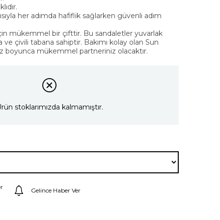
lıdır.
ıyla her adımda hafiflik sağlarken güvenli adım
için mükemmel bir çifttir. Bu sandaletler yuvarlak
a ve çivili tabana sahiptir. Bakımı kolay olan Sun
yaz boyunca mükemmel partneriniz olacaktır.
rün stoklarımızda kalmamıştır.
r
Gelince Haber Ver