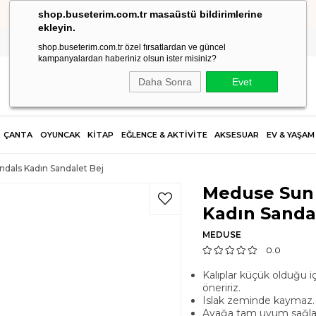
shop.buseterim.com.tr masaüstü bildirimlerine
HIZLI KARGO
ekleyin.
shop.buseterim.com.tr özel fırsatlardan ve güncel
kampanyalardan haberiniz olsun ister misiniz?
Daha Sonra
Evet
ÇANTA
OYUNCAK
KİTAP
EĞLENCE & AKTİVİTE
AKSESUAR
EV & YAŞAM
dals Kadın Sandalet Bej
Meduse Sun 
Kadın Sanda
MEDUSE
0.0
Kalıplar küçük olduğu i
öneririz.
Islak zeminde kaymaz.
Ayağa tam uyum sağla