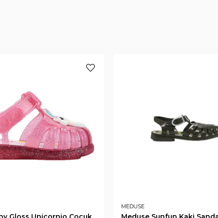
MEDUSE
by Gloss Unicornio Çocuk
Meduse Sunfun Kaki Sanda