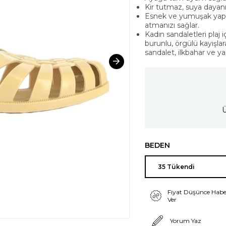
Kir tutmaz, suya dayanık
Esnek ve yumuşak yapıs
atmanızı sağlar.
Kadın sandaletleri plaj 
burunlu, örgülü kayışlar
sandalet, ilkbahar ve 
Ü
BEDEN
Fiyat Düşünce Habe
Ver
Yorum Yaz