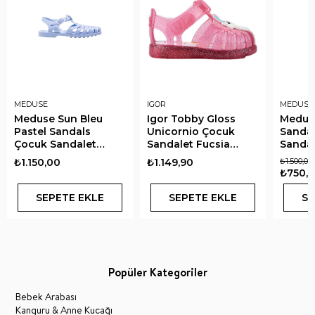
MEDUSE
IGOR
MEDUSE
Meduse Sun Bleu
Igor Tobby Gloss
Medus
Pastel Sandals
Unicornio Çocuk
Sanda
Çocuk Sandalet
Sandalet Fucsia
Sandal
Pastel Mavi
Glitter
₺1.150,00
₺1.149,90
₺1.500,00
₺750,
SEPETE EKLE
SEPETE EKLE
SE
Popüler Kategoriler
Bebek Arabası
Kanguru & Anne Kucağı