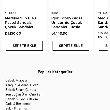
MEDUSE
IGOR
MEDUSE
Meduse Sun Bleu
Igor Tobby Gloss
Medus
Pastel Sandals
Unicornio Çocuk
Sanda
Çocuk Sandalet
Sandalet Fucsia
Sandal
Pastel Mavi
Glitter
₺1.150,00
₺1.149,90
₺1.500,00
₺750,
SEPETE EKLE
SEPETE EKLE
SE
Popüler Kategoriler
Bebek Arabası
Kanguru & Anne Kucağı
Bebek Bakım Çantası
Yenidoğan Ürün Önerileri
Bebek & Çocuk Bakım
Gıda & Beslenme
Suluk & Termos