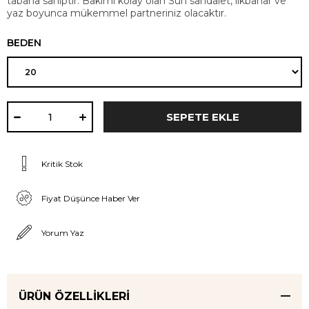
tabana sahiptir. Bakımı kolay olan Sun sandalet, ilkbahar ve
yaz boyunca mükemmel partneriniz olacaktır.
BEDEN
Kritik Stok
Fiyat Düşünce Haber Ver
Yorum Yaz
ÜRÜN ÖZELLIKLERI