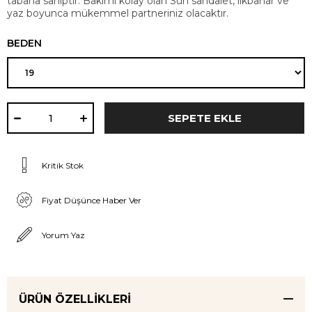
tabana sahiptir. Bakımı kolay olan Sun sandalet, ilkbahar ve
yaz boyunca mükemmel partneriniz olacaktır.
BEDEN
Kritik Stok
Fiyat Düşünce Haber Ver
Yorum Yaz
ÜRÜN ÖZELLIKLERI