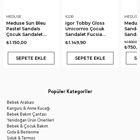
MEDUSE
IGOR
MEDUSE
Meduse Sun Bleu
Igor Tobby Gloss
Medus
Pastel Sandals
Unicornio Çocuk
Sanda
Çocuk Sandalet
Sandalet Fucsia
Sandal
Pastel Mavi
Glitter
₺1.150,00
₺1.149,90
₺1.500,00
₺750,
SEPETE EKLE
SEPETE EKLE
SE
Popüler Kategoriler
Bebek Arabası
Kanguru & Anne Kucağı
Bebek Bakım Çantası
Yenidoğan Ürün Önerileri
Bebek & Çocuk Bakım
Gıda & Beslenme
Suluk & Termos