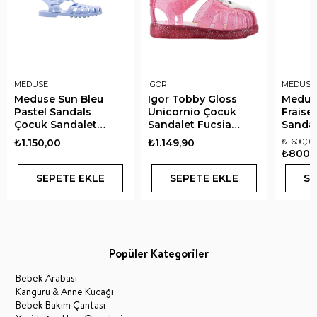
MEDUSE
IGOR
MEDUSE
Meduse Sun Bleu
Igor Tobby Gloss
Meduse
Pastel Sandals
Unicornio Çocuk
Fraise
Çocuk Sandalet
Sandalet Fucsia
Sandal
Pastel Mavi
Glitter
₺1.150,00
₺1.149,90
₺1.600,00
₺800,
SEPETE EKLE
SEPETE EKLE
SE
Popüler Kategoriler
Bebek Arabası
Kanguru & Anne Kucağı
Bebek Bakım Çantası