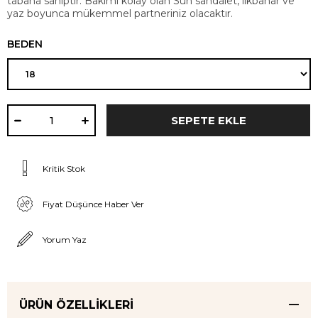
tabana sahiptir. Bakımı kolay olan Sun sandalet, ilkbahar ve
yaz boyunca mükemmel partneriniz olacaktır.
BEDEN
Kritik Stok
Fiyat Düşünce Haber Ver
Yorum Yaz
ÜRÜN ÖZELLIKLERI