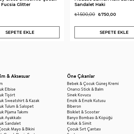
Fucsia Glitter
Sandalet Haki
₺1.500,00
₺750,00
SEPETE EKLE
SEPETE EKLE
im & Aksesuar
Öne Çıkanlar
im
Bebek & Çocuk Güneş Kremi
k Elbise
Onarıcı Stick & Balm
k Tişört
Sinek Kovucu
uk Sweatshirt & Kazak
Emzik & Emzik Kutusu
uk Tulum & Salopet
Biberon
k Pijama Takımı
Bisiklet & Scooter
uk Ayakkabı
Banyo Bombası & Köpüğü
uk Sandalet
Kolluk & Simit
Çocuk Mayo & Bikini
Çocuk Sırt Çantası