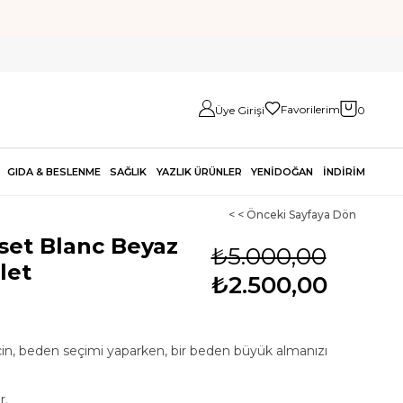
Favorilerim
Üye Girişi
0
GIDA & BESLENME
SAĞLIK
YAZLIK ÜRÜNLER
YENİDOĞAN
İNDİRİM
< < Önceki Sayfaya Dön
et Blanc Beyaz
₺5.000,00
let
₺2.500,00
çin, beden seçimi yaparken, bir beden büyük almanızı
r.