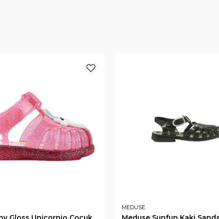
MEDUSE
by Gloss Unicornio Çocuk
Meduse Sunfun Kaki Sanda