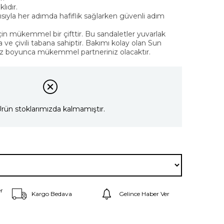
lıdır.
ıyla her adımda hafiflik sağlarken güvenli adım
için mükemmel bir çifttir. Bu sandaletler yuvarlak
a ve çivili tabana sahiptir. Bakımı kolay olan Sun
yaz boyunca mükemmel partneriniz olacaktır.
rün stoklarımızda kalmamıştır.
r
Kargo Bedava
Gelince Haber Ver