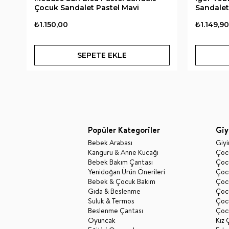
Çocuk Sandalet Pastel Mavi
Sandalet 
₺1.150,00
₺1.149,90
SEPETE EKLE
Popüler Kategoriler
Giy
Bebek Arabası
Giy
Kanguru & Anne Kucağı
Çocu
Bebek Bakım Çantası
Çocu
Yenidoğan Ürün Önerileri
Çoc
Bebek & Çocuk Bakım
Çoc
Gıda & Beslenme
Çocu
Suluk & Termos
Çoc
Beslenme Çantası
Çoc
Oyuncak
Kız 