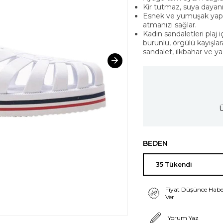
Kir tutmaz, suya dayanık
Esnek ve yumuşak yapıs
atmanızı sağlar.
Kadın sandaletleri plaj 
burunlu, örgülü kayışlar
sandalet, ilkbahar ve 
Ü
BEDEN
Fiyat Düşünce Habe
Ver
Yorum Yaz