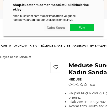
shop.buseterim.com.tr masaüstü bildirimlerine
HIZLI KARGO
ekleyin.
shop.buseterim.com.tr özel fırsatlardan ve güncel
kampanyalardan haberiniz olsun ister misiniz?
Daha Sonra
Evet
ÇANTA
OYUNCAK
KİTAP
EĞLENCE & AKTİVİTE
AKSESUAR
EV & YAŞAM
Beyaz Kadın Sandalet
Meduse Suns
Kadın Sanda
MEDUSE
0.0
Kalıplar küçük olduğu i
öneririz.
Islak zeminde kaymaz.
Ayağa tam uyum sağla