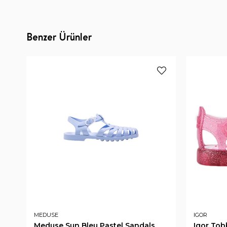
Benzer Ürünler
MEDUSE
IGOR
Meduse Sun Bleu Pastel Sandals
Igor Tob