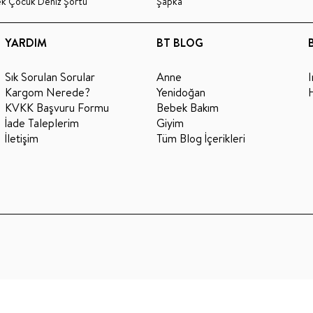
ek Çocuk Deniz Şortu
Şapka
YARDIM
BT BLOG
Sık Sorulan Sorular
Anne
Kargom Nerede?
Yenidoğan
KVKK Başvuru Formu
Bebek Bakım
İade Taleplerim
Giyim
İletişim
Tüm Blog İçerikleri