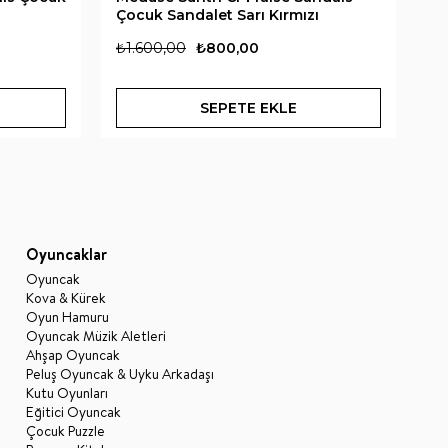
Çocuk Sandalet Sarı Kırmızı
Sa
₺1.600,00
₺800,00
₺1
SEPETE EKLE
Oyuncaklar
Oyuncak
Kova & Kürek
Oyun Hamuru
Oyuncak Müzik Aletleri
Ahşap Oyuncak
Peluş Oyuncak & Uyku Arkadaşı
Kutu Oyunları
Eğitici Oyuncak
Çocuk Puzzle