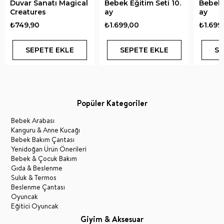
Duvar Sanatı Magical
Bebek Eğitim Seti 10.
Bebek E
Creatures
ay
ay
₺749,90
₺1.699,00
₺1.699
SEPETE EKLE
SEPETE EKLE
SE
Popüler Kategoriler
Bebek Arabası
Kanguru & Anne Kucağı
Bebek Bakım Çantası
Yenidoğan Ürün Önerileri
Bebek & Çocuk Bakım
Gıda & Beslenme
Suluk & Termos
Beslenme Çantası
Oyuncak
Eğitici Oyuncak
Giyim & Aksesuar