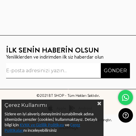
İLK SENİN HABERİN OLSUN
Yeniliklerden ve indirimden ilk siz haberdar olun
GÖNDER
©2021 BT SHOP - Tüm Hakları Saklıdır.
Çerez Kullanımı
Apple
Android
Sizlere en iyi alıveriş deneyimini sunabilmek adına
Bu sitenin kurulumu
Keyo Digital
tarafından yapılmıştır.
sitemizde çerezler (cookies) kullanmaktayız.
Detaylı
bilgi için
KVKK ve Gizlilik Politikası
ve
Çerez
Politika
ları
nı
inceleyebilirsiniz