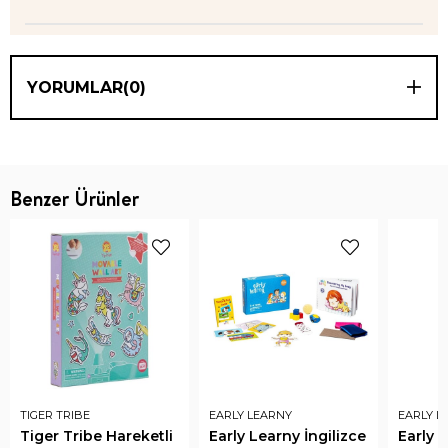
YORUMLAR
(0)
Benzer Ürünler
TIGER TRIBE
EARLY LEARNY
EARLY L
Tiger Tribe Hareketli
Early Learny İngilizce
Early L