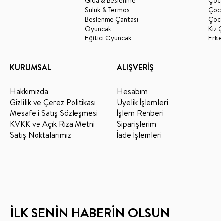
Gıda & Beslenme
Çocu
Suluk & Termos
Çoc
Beslenme Çantası
Çoc
Oyuncak
Kız 
Eğitici Oyuncak
Erk
KURUMSAL
ALIŞVERİŞ
Hakkımızda
Hesabım
Gizlilik ve Çerez Politikası
Üyelik İşlemleri
Mesafeli Satış Sözleşmesi
İşlem Rehberi
KVKK ve Açık Rıza Metni
Siparişlerim
Satış Noktalarımız
İade İşlemleri
İLK SENİN HABERİN OLSUN