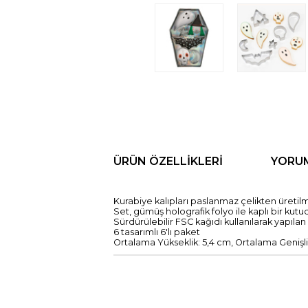
ÜRÜN ÖZELLIKLERI
YORU
Kurabiye kalıpları paslanmaz çelikten üretilmi
Set, gümüş holografik folyo ile kaplı bir ku
Sürdürülebilir FSC kağıdı kullanılarak yapılan
6 tasarımlı 6'lı paket
Ortalama Yükseklik: 5,4 cm, Ortalama Genişli