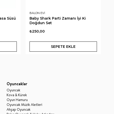
BALON EVİ
BA
Masa Süsü
Baby Shark Parti Zamanı İyi Ki
Ba
Doğdun Set
₺250,00
₺
SEPETE EKLE
Oyuncaklar
Oyuncak
Kova & Kürek
Oyun Hamuru
Oyuncak Müzik Aletleri
Ahşap Oyuncak