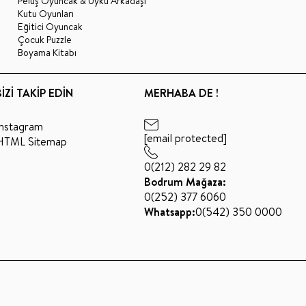
Peluş Oyuncak & Uyku Arkadaşı
Kutu Oyunları
Eğitici Oyuncak
Çocuk Puzzle
Boyama Kitabı
BİZİ TAKİP EDİN
MERHABA DE !
Instagram
[email protected]
HTML Sitemap
0(212) 282 29 82
Bodrum Mağaza:
0(252) 377 6060
Whatsapp:
0(542) 350 0000