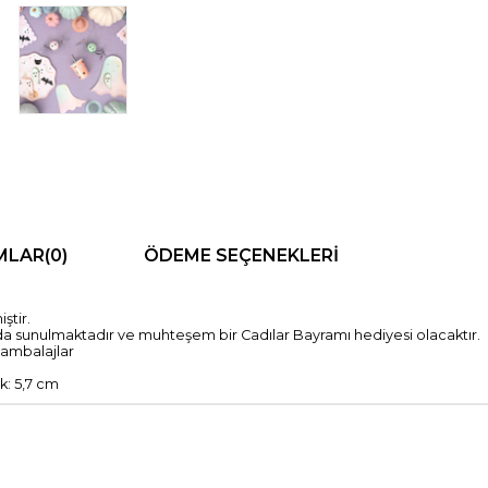
MLAR
(0)
ÖDEME SEÇENEKLERI
ştir.
tuda sunulmaktadır ve muhteşem bir Cadılar Bayramı hediyesi olacaktır.
 ambalajlar
k: 5,7 cm