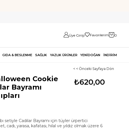
Favorilerim
Üye Girişi
0
GIDA & BESLENME
SAĞLIK
YAZLIK ÜRÜNLER
YENİDOĞAN
İNDİRİM
< < Önceki Sayfaya Dön
alloween Cookie
₺620,00
lar Bayramı
ıpları
ı setiyle Cadılar Bayramı için tüyler ürpertici
t, cadı, yarasa, kafatası, hilal ve yıldız olmak üzere 6