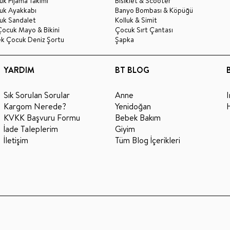
k Pijama Takımı
Bisiklet & Scooter
uk Ayakkabı
Banyo Bombası & Köpüğü
uk Sandalet
Kolluk & Simit
Çocuk Mayo & Bikini
Çocuk Sırt Çantası
ek Çocuk Deniz Şortu
Şapka
YARDIM
BT BLOG
Sık Sorulan Sorular
Anne
Kargom Nerede?
Yenidoğan
KVKK Başvuru Formu
Bebek Bakım
İade Taleplerim
Giyim
İletişim
Tüm Blog İçerikleri