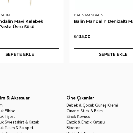
DALIN
BALIN MANDALIN
ndalin Mavi Kelebek
Balin Mandalin Denizaltı 
Pasta Üstü Süsü
₺135,00
SEPETE EKLE
SEPETE EKLE
im & Aksesuar
Öne Çıkanlar
im
Bebek & Çocuk Güneş Kremi
k Elbise
Onarıcı Stick & Balm
k Tişört
Sinek Kovucu
uk Sweatshirt & Kazak
Emzik & Emzik Kutusu
uk Tulum & Salopet
Biberon