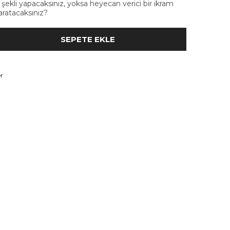
i şekli yapacaksınız, yoksa heyecan verici bir ikram
aratacaksınız?
r