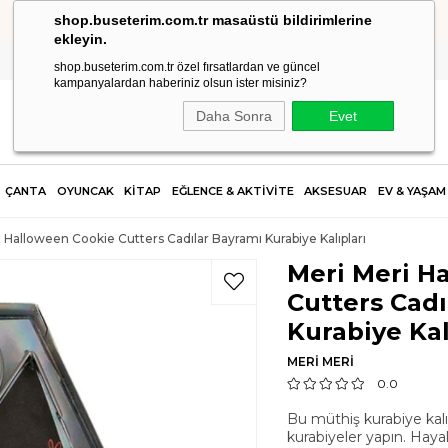
shop.buseterim.com.tr masaüstü bildirimlerine
2.500 TL VE ÜZERİ SİPARİŞLERDE KARGO ÜCRETSİZ!
ekleyin.
shop.buseterim.com.tr özel fırsatlardan ve güncel
kampanyalardan haberiniz olsun ister misiniz?
Daha Sonra
Evet
ÇANTA
OYUNCAK
KİTAP
EĞLENCE & AKTİVİTE
AKSESUAR
EV & YAŞAM
 Halloween Cookie Cutters Cadılar Bayramı Kurabiye Kalıpları
Meri Meri H
Cutters Cadı
Kurabiye Kal
MERİ MERİ
0.0
Bu müthiş kurabiye kalıb
kurabiyeler yapın. Hayale