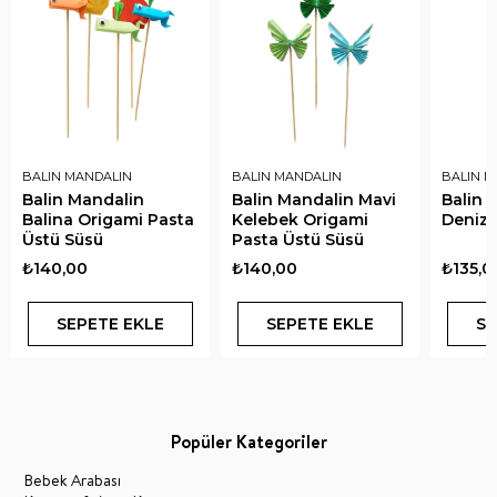
BALIN MANDALIN
BALIN MANDALIN
BALIN M
Balin Mandalin
Balin Mandalin Mavi
Balin 
Balina Origami Pasta
Kelebek Origami
Deniza
Üstü Süsü
Pasta Üstü Süsü
₺140,00
₺140,00
₺135,0
SEPETE EKLE
SEPETE EKLE
SE
Popüler Kategoriler
Bebek Arabası