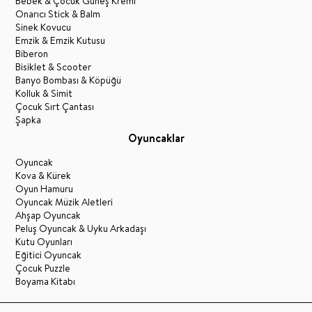
Bebek & Çocuk Güneş Kremi
Onarıcı Stick & Balm
Sinek Kovucu
Emzik & Emzik Kutusu
Biberon
Bisiklet & Scooter
Banyo Bombası & Köpüğü
Kolluk & Simit
Çocuk Sırt Çantası
Şapka
Oyuncaklar
Oyuncak
Kova & Kürek
Oyun Hamuru
Oyuncak Müzik Aletleri
Ahşap Oyuncak
Peluş Oyuncak & Uyku Arkadaşı
Kutu Oyunları
Eğitici Oyuncak
Çocuk Puzzle
Boyama Kitabı