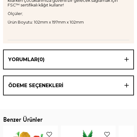
kılarken çocuklarımıza güvenli bir gelecek sağlamak için
FSC™ sertifikalı kâğıt kullanır!
Ölçüler;
Ürün Boyutu: 102mm x 197mm x 102mm
YORUMLAR
(0)
ÖDEME SEÇENEKLERI
Benzer Ürünler