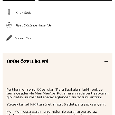
Kritik Stok
Fiyat Düşünce Haber Ver
Yorum Yaz
ÜRÜN ÖZELLIKLERI
Partilerin en renkli öğesi olan “Parti Şapkaları” farklı renk ve
tema çeşitleriyle Meri Meri’de! Kutlamalarınızda parti şapkaları
gibi detay ürünleri kullanarak eğlencenizin dozunu arttırın!
Yüksek kaliteli kâğıttan üretilmiştir. 6 adet parti şapkası içerir.
Meri Meri, eşsiz parti malzemeleri ile partinizi benzersiz