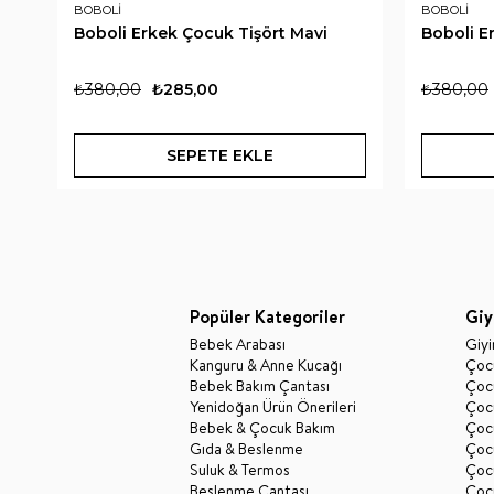
BOBOLİ
BOBOLİ
Boboli Erkek Çocuk Tişört Mavi
Boboli E
₺380,00
₺285,00
₺380,00
SEPETE EKLE
Popüler Kategoriler
Giy
Bebek Arabası
Giy
Kanguru & Anne Kucağı
Çocu
Bebek Bakım Çantası
Çocu
Yenidoğan Ürün Önerileri
Çoc
Bebek & Çocuk Bakım
Çoc
Gıda & Beslenme
Çocu
Suluk & Termos
Çoc
Beslenme Çantası
Çoc