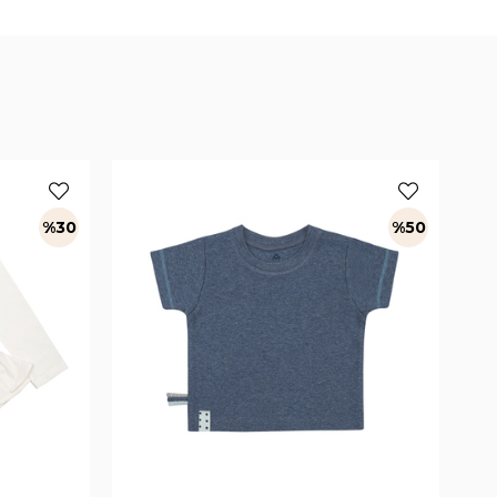
%30
%50