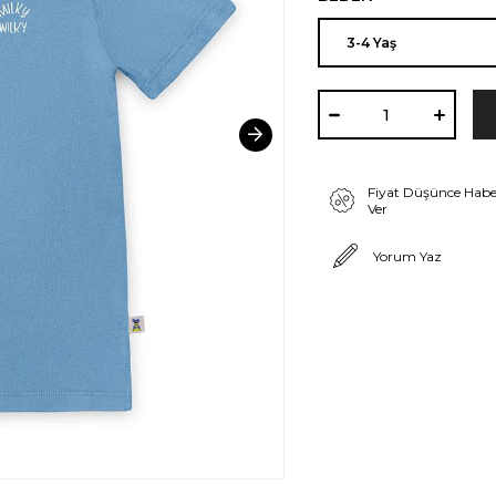
Fiyat Düşünce Habe
Ver
Yorum Yaz