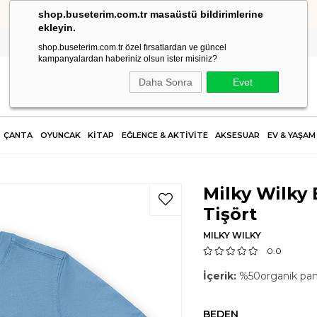
shop.buseterim.com.tr masaüstü bildirimlerine
HIZLI KARGO
ekleyin.
shop.buseterim.com.tr özel fırsatlardan ve güncel
kampanyalardan haberiniz olsun ister misiniz?
Daha Sonra
Evet
ÇANTA
OYUNCAK
KİTAP
EĞLENCE & AKTİVİTE
AKSESUAR
EV & YAŞAM
Milky Wilky 
Tişört
MILKY WILKY
0.0
İçerik:
%50organik pa
BEDEN