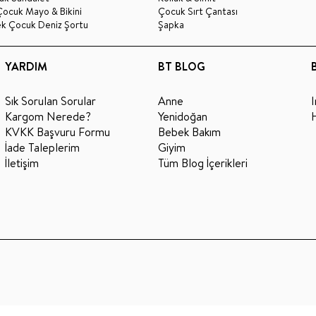
Çocuk Mayo & Bikini
Çocuk Sırt Çantası
ek Çocuk Deniz Şortu
Şapka
YARDIM
BT BLOG
Sık Sorulan Sorular
Anne
Kargom Nerede?
Yenidoğan
KVKK Başvuru Formu
Bebek Bakım
İade Taleplerim
Giyim
İletişim
Tüm Blog İçerikleri