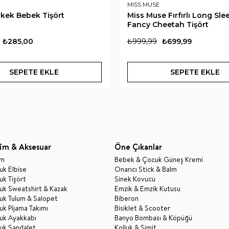
MISS MUSE
rkek Bebek Tişört
Miss Muse Fırfırlı Long Sle
Fancy Cheetah Tişört
₺285,00
₺999,99
₺699,99
SEPETE EKLE
SEPETE EKLE
im & Aksesuar
Öne Çıkanlar
im
Bebek & Çocuk Güneş Kremi
k Elbise
Onarıcı Stick & Balm
k Tişört
Sinek Kovucu
uk Sweatshirt & Kazak
Emzik & Emzik Kutusu
uk Tulum & Salopet
Biberon
k Pijama Takımı
Bisiklet & Scooter
uk Ayakkabı
Banyo Bombası & Köpüğü
uk Sandalet
Kolluk & Simit