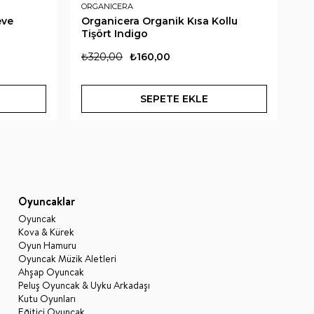
ORGANICERA
AN
eve
Organicera Organik Kısa Kollu
An
Tişört Indigo
Ti
₺320,00
₺160,00
₺
SEPETE EKLE
Oyuncaklar
Oyuncak
Kova & Kürek
Oyun Hamuru
Oyuncak Müzik Aletleri
Ahşap Oyuncak
Peluş Oyuncak & Uyku Arkadaşı
Kutu Oyunları
Eğitici Oyuncak