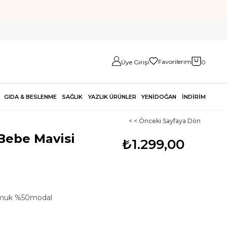
Favorilerim
Üye Girişi
0
GIDA & BESLENME
SAĞLIK
YAZLIK ÜRÜNLER
YENİDOĞAN
İNDİRİM
< < Önceki Sayfaya Dön
Bebe Mavisi
₺1.299,00
muk %50modal